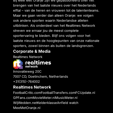
Bij Mee Met Oranje zijn we gepassioneerd over het
brengen van het laatste nieuws over het Nederlands
elftal – van de heren en vrouwen tot de talententeams.
Maar we gaan verder dan alleen Oranje: we volgen
ook andere sporten waarin Nederlandse atleten
uitblinken. Als onderdeel van het Realtimes Network
streven we ernaar jou de meest complete
sportervaring te bieden. Blijf ons volgen voor het
laatste nieuws en de hoogtepunten van onze nationale
sporters, zowel binnen als buiten de landsgrenzen.
Corporate & Media
Realtimes Network
Innovatieweg 20C
7007 CD, Doetinchem, Netherlands
+31(315)-764002
Realtimes Network
FootballCritic.com
FootballTransfers.com
FCUpdate.nl
GPFans.com
MovieMeter.nl
MusicMeter.nl
WijWedden.net
Kelderklasse
Anfield watch
MeeMetOranje.nl