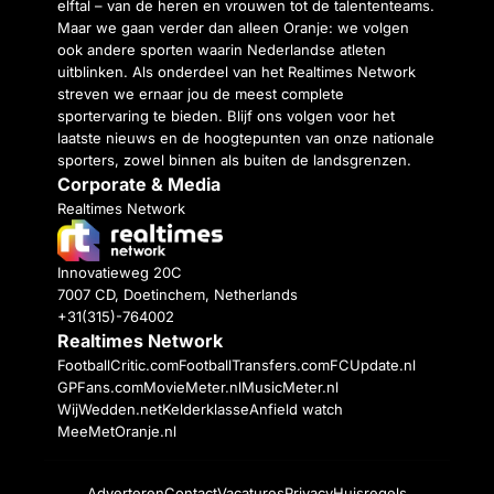
elftal – van de heren en vrouwen tot de talententeams.
Maar we gaan verder dan alleen Oranje: we volgen
ook andere sporten waarin Nederlandse atleten
uitblinken. Als onderdeel van het Realtimes Network
streven we ernaar jou de meest complete
sportervaring te bieden. Blijf ons volgen voor het
laatste nieuws en de hoogtepunten van onze nationale
sporters, zowel binnen als buiten de landsgrenzen.
Corporate & Media
Realtimes Network
Innovatieweg 20C
7007 CD, Doetinchem, Netherlands
+31(315)-764002
Realtimes Network
FootballCritic.com
FootballTransfers.com
FCUpdate.nl
GPFans.com
MovieMeter.nl
MusicMeter.nl
WijWedden.net
Kelderklasse
Anfield watch
MeeMetOranje.nl
Adverteren
Contact
Vacatures
Privacy
Huisregels