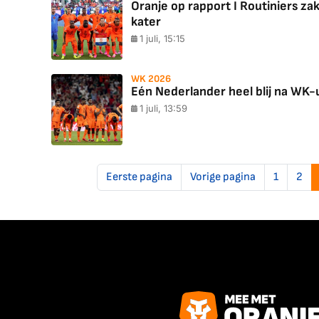
Oranje op rapport I Routiniers za
kater
1 juli, 15:15
WK 2026
Eén Nederlander heel blij na WK-u
1 juli, 13:59
Eerste pagina
Vorige pagina
1
2