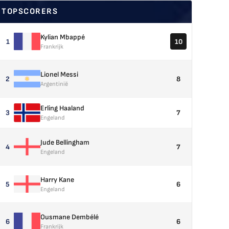
TOPSCORERS
Kylian Mbappé
1
10
Frankrijk
Lionel Messi
2
8
Argentinië
Erling Haaland
3
7
Engeland
Jude Bellingham
4
7
Engeland
Harry Kane
5
6
Engeland
Ousmane Dembélé
6
6
Frankrijk