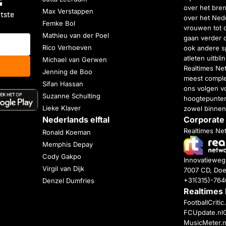
over het bren
Max Verstappen
atste
over het Nede
Femke Bol
vrouwen tot 
Mathieu van der Poel
gaan verder 
Rico Verhoeven
ook andere s
atleten uitbl
Michael van Gerwen
Realtimes Ne
Jenning de Boo
meest complet
Sifan Hassan
ons volgen vo
Suzanne Schulting
hoogtepunten
Lieke Klaver
zowel binnen
Nederlands elftal
Corporate
Realtimes Ne
Ronald Koeman
Memphis Depay
Cody Gakpo
Innovatiewe
Virgil van Dijk
7007 CD, Doe
+31(315)-76
Denzel Dumfries
Realtimes
FootballCriti
FCUpdate.nl
MusicMeter.n