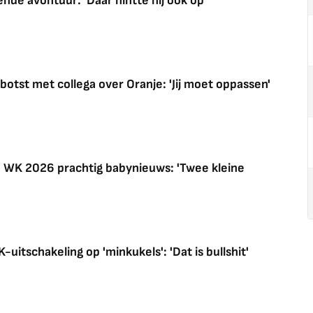
de avontuur: 'Daar hintte hij ook op'
otst met collega over Oranje: 'Jij moet oppassen'
na WK 2026 prachtig babynieuws: 'Twee kleine
itschakeling op 'minkukels': 'Dat is bullshit'