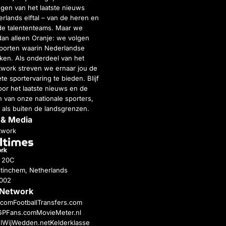
gen van het laatste nieuws
rlands elftal – van de heren en
de talententeams. Maar we
dan alleen Oranje: we volgen
porten waarin Nederlandse
inken. Als onderdeel van het
twork streven we ernaar jou de
e sportervaring te bieden. Blijf
or het laatste nieuws en de
 van onze nationale sporters,
 als buiten de landsgrenzen.
 & Media
twork
g 20C
tinchem, Netherlands
4002
 Network
c.com
FootballTransfers.com
GPFans.com
MovieMeter.nl
l
WijWedden.net
Kelderklasse