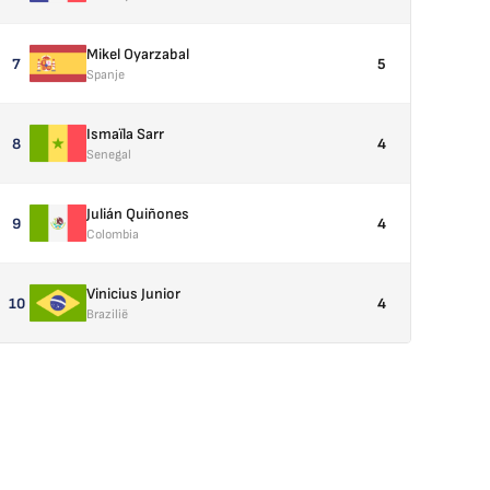
Mikel Oyarzabal
7
5
Spanje
Ismaïla Sarr
8
4
Senegal
Julián Quiñones
9
4
Colombia
Vinicius Junior
10
4
Brazilië