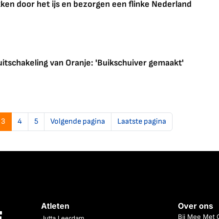
kken door het ijs en bezorgen een flinke Nederland
itschakeling van Oranje: 'Buikschuiver gemaakt'
3
4
5
Volgende pagina
Laatste pagina
Atleten
Over ons
Bij Mee Met 
Jutta Leerdam