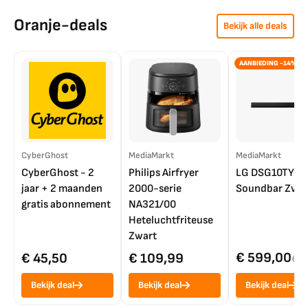
Oranje-deals
Bekijk alle deals
AANBIEDING -14%
CyberGhost
MediaMarkt
MediaMarkt
CyberGhost - 2
Philips Airfryer
LG DSG10TY
jaar + 2 maanden
2000-serie
Soundbar Zwar
gratis abonnement
NA321/00
Heteluchtfriteuse
Zwart
€ 599,00
€ 45,50
€ 109,99
€ 7
Bekijk deal
Bekijk deal
Bekijk deal