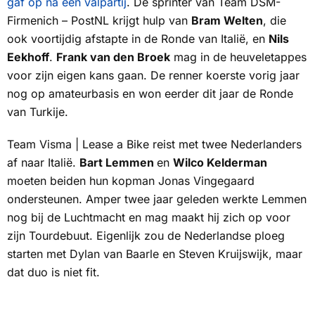
gaf op na een valpartij
. De sprinter van Team DSM-
Firmenich – PostNL krijgt hulp van
Bram Welten
, die
ook voortijdig afstapte in de Ronde van Italië, en
Nils
Eekhoff
.
Frank van den Broek
mag in de heuveletappes
voor zijn eigen kans gaan. De renner koerste vorig jaar
nog op amateurbasis en won eerder dit jaar de Ronde
van Turkije.
Team Visma | Lease a Bike reist met twee Nederlanders
af naar Italië.
Bart Lemmen
en
Wilco Kelderman
moeten beiden hun kopman Jonas Vingegaard
ondersteunen. Amper twee jaar geleden werkte Lemmen
nog bij de Luchtmacht en mag maakt hij zich op voor
zijn Tourdebuut. Eigenlijk zou de Nederlandse ploeg
starten met Dylan van Baarle en Steven Kruijswijk, maar
dat duo is niet fit.