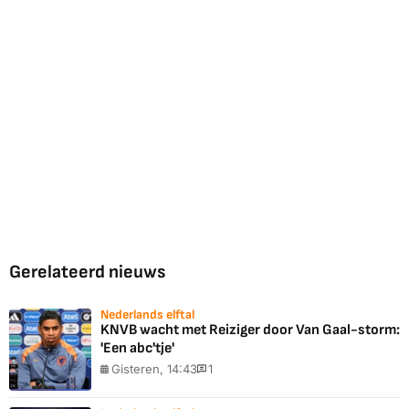
Gerelateerd nieuws
Nederlands elftal
KNVB wacht met Reiziger door Van Gaal-storm:
'Een abc'tje'
Gisteren, 14:43
1