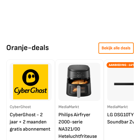
Oranje-deals
Bekijk alle deals
AANBIEDING -14%
CyberGhost
MediaMarkt
MediaMarkt
CyberGhost - 2
Philips Airfryer
LG DSG10TY
jaar + 2 maanden
2000-serie
Soundbar Zwar
gratis abonnement
NA321/00
Heteluchtfriteuse