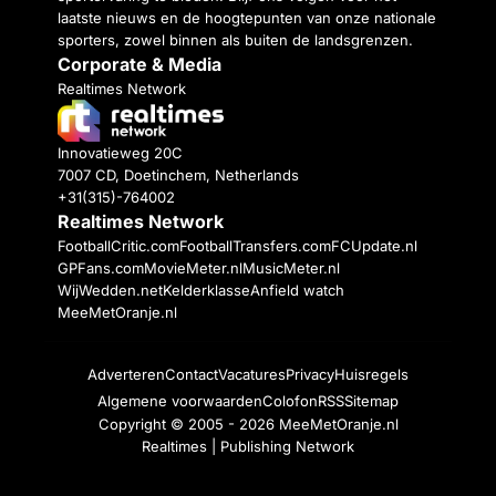
laatste nieuws en de hoogtepunten van onze nationale
sporters, zowel binnen als buiten de landsgrenzen.
Corporate & Media
Realtimes Network
Innovatieweg 20C
7007 CD, Doetinchem, Netherlands
+31(315)-764002
Realtimes Network
FootballCritic.com
FootballTransfers.com
FCUpdate.nl
GPFans.com
MovieMeter.nl
MusicMeter.nl
WijWedden.net
Kelderklasse
Anfield watch
MeeMetOranje.nl
Adverteren
Contact
Vacatures
Privacy
Huisregels
Algemene voorwaarden
Colofon
RSS
Sitemap
Copyright © 2005 - 2026
MeeMetOranje.nl
Realtimes | Publishing Network