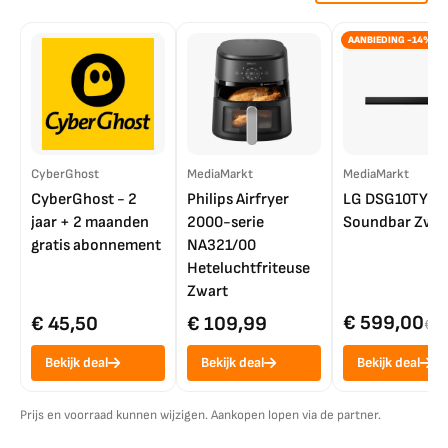
AANBIEDING -14%
CyberGhost
MediaMarkt
MediaMarkt
CyberGhost - 2
Philips Airfryer
LG DSG10TY
jaar + 2 maanden
2000-serie
Soundbar Zwar
gratis abonnement
NA321/00
Heteluchtfriteuse
Zwart
€ 599,00
€ 45,50
€ 109,99
€ 7
Bekijk deal
Bekijk deal
Bekijk deal
Prijs en voorraad kunnen wijzigen. Aankopen lopen via de partner.