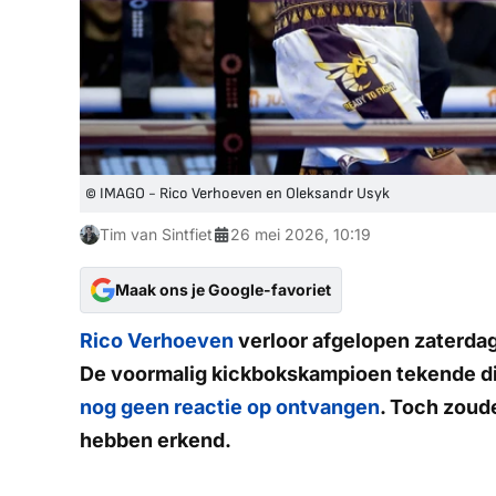
© IMAGO - Rico Verhoeven en Oleksandr Usyk
Tim van Sintfiet
26 mei 2026, 10:19
Maak ons je Google-favoriet
Rico Verhoeven
verloor afgelopen zaterdag
De voormalig kickbokskampioen tekende dir
nog geen reactie op ontvangen
. Toch zoud
hebben erkend.