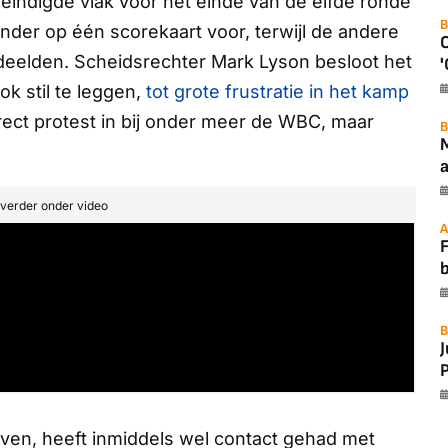
indigde vlak voor het einde van de elfde ronde
B
der op één scorekaart voor, terwijl de andere
rdeelden. Scheidsrechter Mark Lyson besloot het
'
k stil te leggen,
tot grote frustratie in het kamp
rect protest in bij onder meer de WBC, maar
B
a
t verder onder video
A
F
B
P
ven, heeft inmiddels wel contact gehad met