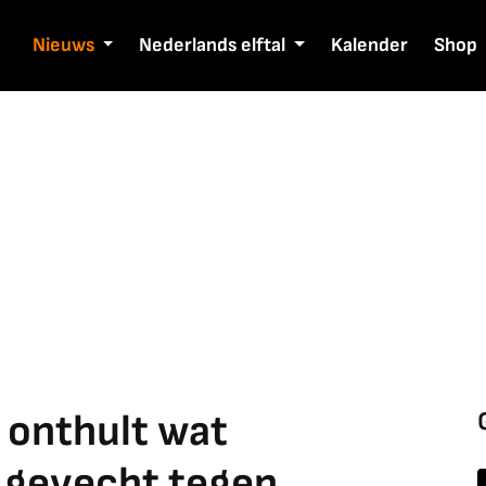
Nieuws
Nederlands elftal
Kalender
Shop
 onthult wat
a gevecht tegen