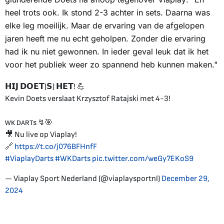
heel trots ook. Ik stond 2-3 achter in sets. Daarna was
elke leg moeilijk. Maar de ervaring van de afgelopen
jaren heeft me nu echt geholpen. Zonder die ervaring
had ik nu niet gewonnen. In ieder geval leuk dat ik het
voor het publiek weer zo spannend heb kunnen maken."
𝗛𝗜𝗝 𝗗𝗢𝗘𝗧(𝗦) 𝗛𝗘𝗧! 💪
Kevin Doets verslaat Krzysztof Ratajski met 4-3!
ᴡᴋ ᴅᴀʀᴛs ↯🎯
🎥 Nu live op Viaplay!
🔗
https://t.co/j076BFHnfF
#ViaplayDarts
#WKDarts
pic.twitter.com/weGy7EKoS9
— Viaplay Sport Nederland (@viaplaysportnl)
December 29,
2024