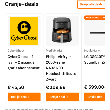
Oranje-deals
Bekijk alle deals
AANBIEDING -14%
CyberGhost
MediaMarkt
MediaMarkt
CyberGhost - 2
Philips Airfryer
LG DSG10TY
jaar + 2 maanden
2000-serie
Soundbar Zwar
gratis abonnement
NA321/00
Heteluchtfriteuse
Zwart
€ 599,00
€ 45,50
€ 109,99
€ 7
Bekijk deal
Bekijk deal
Bekijk deal
Prijs en voorraad kunnen wijzigen. Aankopen lopen via de partner.