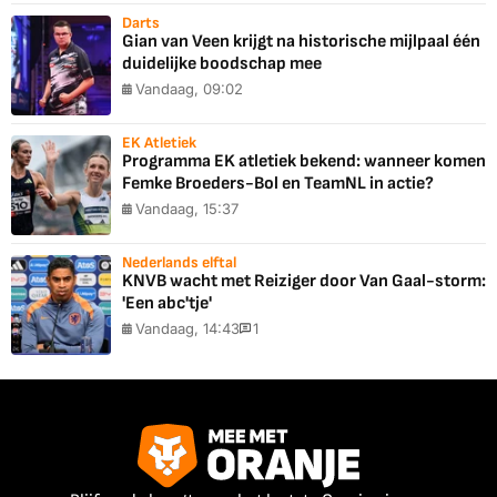
Darts
Gian van Veen krijgt na historische mijlpaal één
duidelijke boodschap mee
Vandaag, 09:02
EK Atletiek
Programma EK atletiek bekend: wanneer komen
Femke Broeders-Bol en TeamNL in actie?
Vandaag, 15:37
Nederlands elftal
KNVB wacht met Reiziger door Van Gaal-storm:
'Een abc'tje'
Vandaag, 14:43
1