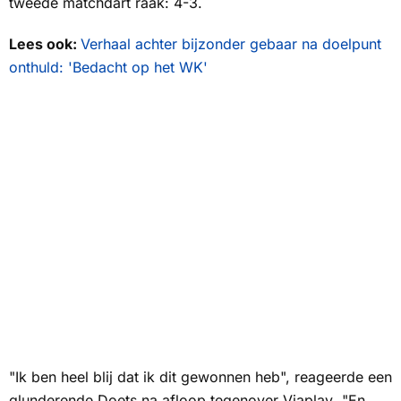
tweede matchdart raak: 4-3.
Lees ook:
Verhaal achter bijzonder gebaar na doelpunt
onthuld: 'Bedacht op het WK'
"Ik ben heel blij dat ik dit gewonnen heb", reageerde een
glunderende Doets na afloop tegenover
Viaplay
. "En