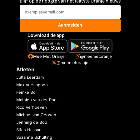
Blijf op de hoogte van het laatste Oranje nieuws
Aanmelden
Download de app
Mee Met Oranje
@meemetoranje
@meemetoranje
Atleten
Jutta Leerdam
Max Verstappen
Femke Bol
Mathieu van der Poel
Rico Verhoeven
Michael van Gerwen
Jenning de Boo
Sifan Hassan
Suzanne Schulting