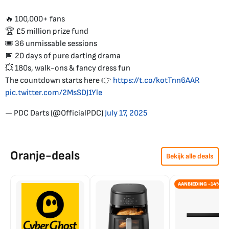
🔥 100,000+ fans
🏆 £5 million prize fund
🎟️ 36 unmissable sessions
📅 20 days of pure darting drama
💥 180s, walk-ons & fancy dress fun
The countdown starts here 👉
https://t.co/kotTnn6AAR
pic.twitter.com/2MsSDJ1Yle
— PDC Darts (@OfficialPDC)
July 17, 2025
Oranje-deals
Bekijk alle deals
AANBIEDING -14%