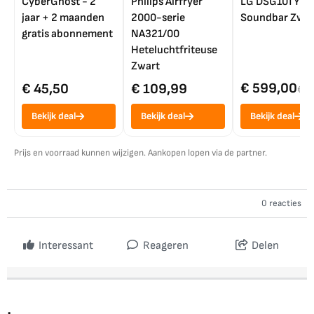
CyberGhost - 2
Philips Airfryer
LG DSG10TY
jaar + 2 maanden
2000-serie
Soundbar Zwar
gratis abonnement
NA321/00
Heteluchtfriteuse
Zwart
€ 599,00
€ 45,50
€ 109,99
€ 7
Bekijk deal
Bekijk deal
Bekijk deal
Prijs en voorraad kunnen wijzigen. Aankopen lopen via de partner.
0 reacties
Interessant
Reageren
Delen