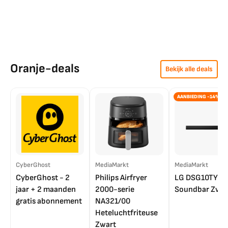
Oranje-deals
Bekijk alle deals
AANBIEDING -14%
CyberGhost
MediaMarkt
MediaMarkt
CyberGhost - 2
Philips Airfryer
LG DSG10TY
jaar + 2 maanden
2000-serie
Soundbar Zwar
gratis abonnement
NA321/00
Heteluchtfriteuse
Zwart