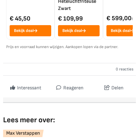
Heteluchtfriteuse
Zwart
€ 599,00
€ 45,50
€ 109,99
€ 7
Bekijk deal
Bekijk deal
Bekijk deal
Prijs en voorraad kunnen wijzigen. Aankopen lopen via de partner.
0 reacties
Interessant
Reageren
Delen
Lees meer over:
Max Verstappen