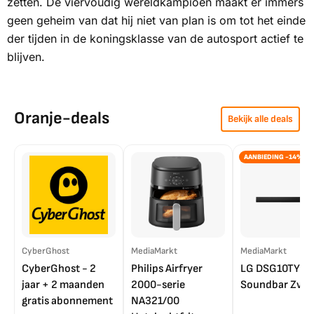
zetten. De viervoudig wereldkampioen maakt er immers
geen geheim van dat hij niet van plan is om tot het einde
der tijden in de koningsklasse van de autosport actief te
blijven.
Oranje-deals
Bekijk alle deals
AANBIEDING -14%
CyberGhost
MediaMarkt
MediaMarkt
CyberGhost - 2
Philips Airfryer
LG DSG10TY
jaar + 2 maanden
2000-serie
Soundbar Zwar
gratis abonnement
NA321/00