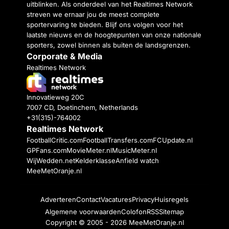
uitblinken. Als onderdeel van het Realtimes Network
streven we ernaar jou de meest complete
sportervaring te bieden. Blijf ons volgen voor het
laatste nieuws en de hoogtepunten van onze nationale
sporters, zowel binnen als buiten de landsgrenzen.
Corporate & Media
Realtimes Network
Innovatieweg 20C
7007 CD, Doetinchem, Netherlands
+31(315)-764002
Realtimes Network
FootballCritic.com
FootballTransfers.com
FCUpdate.nl
GPFans.com
MovieMeter.nl
MusicMeter.nl
WijWedden.net
Kelderklasse
Anfield watch
MeeMetOranje.nl
Adverteren
Contact
Vacatures
Privacy
Huisregels
Algemene voorwaarden
Colofon
RSS
Sitemap
Copyright © 2005 - 2026
MeeMetOranje.nl