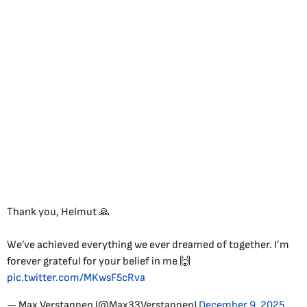
Thank you, Helmut 🙏
We’ve achieved everything we ever dreamed of together. I’m
forever grateful for your belief in me 🙌
pic.twitter.com/MKwsF5cRva
— Max Verstappen (@Max33Verstappen)
December 9, 2025