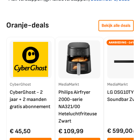
Oranje-deals
Bekijk alle deals
AANBIEDING -14%
CyberGhost
MediaMarkt
MediaMarkt
CyberGhost - 2
Philips Airfryer
LG DSG10TY
jaar + 2 maanden
2000-serie
Soundbar Zwar
gratis abonnement
NA321/00
Heteluchtfriteuse
Zwart
€ 599,00
€ 45,50
€ 109,99
€ 7