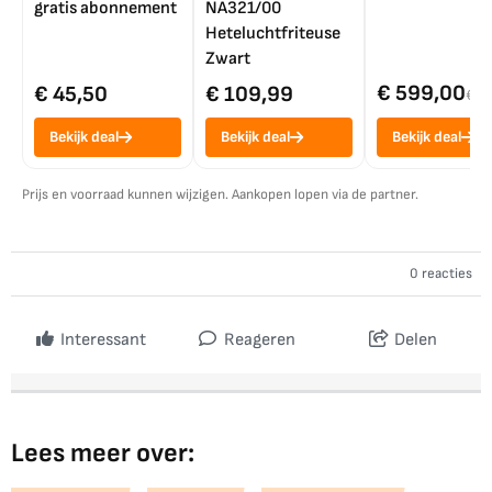
gratis abonnement
NA321/00
Heteluchtfriteuse
Zwart
€ 599,00
€ 45,50
€ 109,99
€ 7
Bekijk deal
Bekijk deal
Bekijk deal
Prijs en voorraad kunnen wijzigen. Aankopen lopen via de partner.
0 reacties
Interessant
Reageren
Delen
Lees meer over: