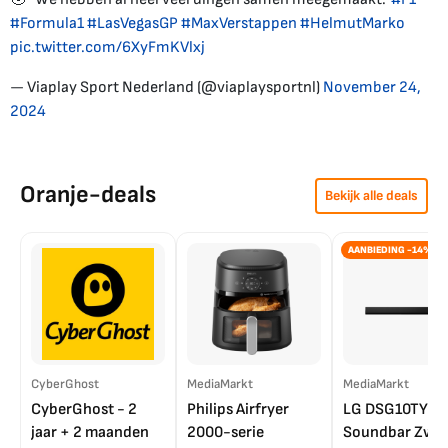
#Formula1
#LasVegasGP
#MaxVerstappen
#HelmutMarko
pic.twitter.com/6XyFmKVlxj
— Viaplay Sport Nederland (@viaplaysportnl)
November 24,
2024
Oranje-deals
Bekijk alle deals
AANBIEDING -14%
CyberGhost
MediaMarkt
MediaMarkt
CyberGhost - 2
Philips Airfryer
LG DSG10TY
jaar + 2 maanden
2000-serie
Soundbar Zwar