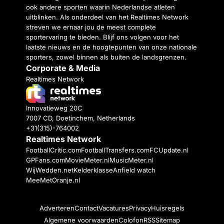
ook andere sporten waarin Nederlandse atleten
uitblinken. Als onderdeel van het Realtimes Network
streven we ernaar jou de meest complete
sportervaring te bieden. Blijf ons volgen voor het
laatste nieuws en de hoogtepunten van onze nationale
sporters, zowel binnen als buiten de landsgrenzen.
Corporate & Media
Realtimes Network
Innovatieweg 20C
7007 CD, Doetinchem, Netherlands
+31(315)-764002
Realtimes Network
FootballCritic.com
FootballTransfers.com
FCUpdate.nl
GPFans.com
MovieMeter.nl
MusicMeter.nl
WijWedden.net
Kelderklasse
Anfield watch
MeeMetOranje.nl
Adverteren
Contact
Vacatures
Privacy
Huisregels
Algemene voorwaarden
Colofon
RSS
Sitemap