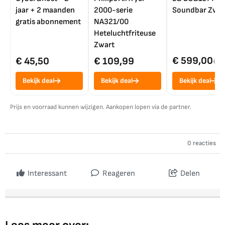
jaar + 2 maanden
2000-serie
Soundbar Zwar
gratis abonnement
NA321/00
Heteluchtfriteuse
Zwart
€ 599,00
€ 45,50
€ 109,99
€ 7
Bekijk deal
Bekijk deal
Bekijk deal
Prijs en voorraad kunnen wijzigen. Aankopen lopen via de partner.
0 reacties
Interessant
Reageren
Delen