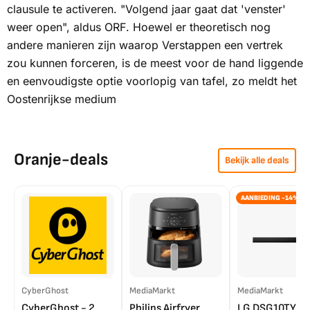
clausule te activeren. "Volgend jaar gaat dat 'venster'
weer open", aldus
ORF
. Hoewel er theoretisch nog
andere manieren zijn waarop Verstappen een vertrek
zou kunnen forceren, is de meest voor de hand liggende
en eenvoudigste optie voorlopig van tafel, zo meldt het
Oostenrijkse medium
Oranje-deals
Bekijk alle deals
AANBIEDING -14%
CyberGhost
MediaMarkt
MediaMarkt
CyberGhost - 2
Philips Airfryer
LG DSG10TY