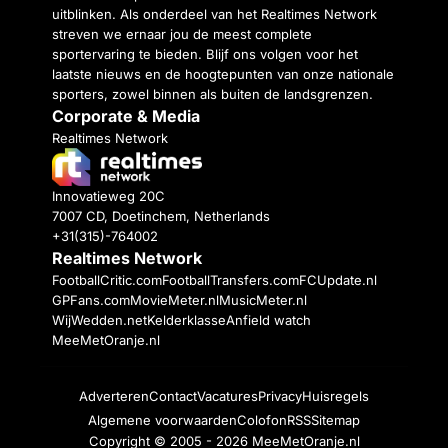
uitblinken. Als onderdeel van het Realtimes Network
streven we ernaar jou de meest complete
sportervaring te bieden. Blijf ons volgen voor het
laatste nieuws en de hoogtepunten van onze nationale
sporters, zowel binnen als buiten de landsgrenzen.
Corporate & Media
Realtimes Network
Innovatieweg 20C
7007 CD, Doetinchem, Netherlands
+31(315)-764002
Realtimes Network
FootballCritic.com
FootballTransfers.com
FCUpdate.nl
GPFans.com
MovieMeter.nl
MusicMeter.nl
WijWedden.net
Kelderklasse
Anfield watch
MeeMetOranje.nl
Adverteren
Contact
Vacatures
Privacy
Huisregels
Algemene voorwaarden
Colofon
RSS
Sitemap
Copyright © 2005 - 2026
MeeMetOranje.nl