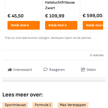
Heteluchtfriteuse
Zwart
€ 599,00
€ 45,50
€ 109,99
€ 7
Bekijk deal
Bekijk deal
Bekijk deal
Prijs en voorraad kunnen wijzigen. Aankopen lopen via de partner.
0 reacties
Interessant
Reageren
Delen
Lees meer over:
Sportnieuws
Formule 1
Max Verstappen