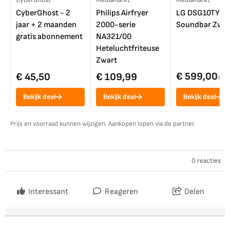
CyberGhost
MediaMarkt
MediaMarkt
CyberGhost - 2
Philips Airfryer
LG DSG10TY
jaar + 2 maanden
2000-serie
Soundbar Zwar
gratis abonnement
NA321/00
Heteluchtfriteuse
Zwart
€ 599,00
€ 45,50
€ 109,99
€ 7
Bekijk deal
Bekijk deal
Bekijk deal
Prijs en voorraad kunnen wijzigen. Aankopen lopen via de partner.
0 reacties
Interessant
Reageren
Delen