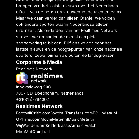
brengen van het laatste nieuws over het Nederlands
elftal – van de heren en vrouwen tot de talententeams.
Maar we gaan verder dan alleen Oranje: we volgen
ook andere sporten waarin Nederlandse atleten
uitblinken. Als onderdeel van het Realtimes Network
streven we ernaar jou de meest complete
sportervaring te bieden. Blijf ons volgen voor het
laatste nieuws en de hoogtepunten van onze nationale
sporters, zowel binnen als buiten de landsgrenzen.
Corporate & Media
Realtimes Network
Innovatieweg 20C
7007 CD, Doetinchem, Netherlands
+31(315)-764002
Realtimes Network
FootballCritic.com
FootballTransfers.com
FCUpdate.nl
GPFans.com
MovieMeter.nl
MusicMeter.nl
WijWedden.net
Kelderklasse
Anfield watch
MeeMetOranje.nl