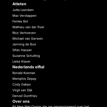
Atleten
Jutta Leerdam
Max Verstappen
Femke Bol
Mathieu van der Poel
Rico Verhoeven
Michael van Gerwen
Jenning de Boo
Sifan Hassan
Suzanne Schulting
Lieke Klaver
Nederlands elftal
Ronald Koeman
Memphis Depay
Cody Gakpo
Virgil van Dijk
Denzel Dumfries
Over ons
Bij Mee Met Oranje zijn we gepassioneerd over het