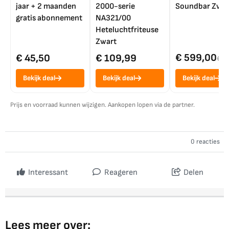
jaar + 2 maanden
2000-serie
Soundbar Zwar
gratis abonnement
NA321/00
Heteluchtfriteuse
Zwart
€ 599,00
€ 45,50
€ 109,99
€ 7
Bekijk deal
Bekijk deal
Bekijk deal
Prijs en voorraad kunnen wijzigen. Aankopen lopen via de partner.
0 reacties
Interessant
Reageren
Delen
Lees meer over: