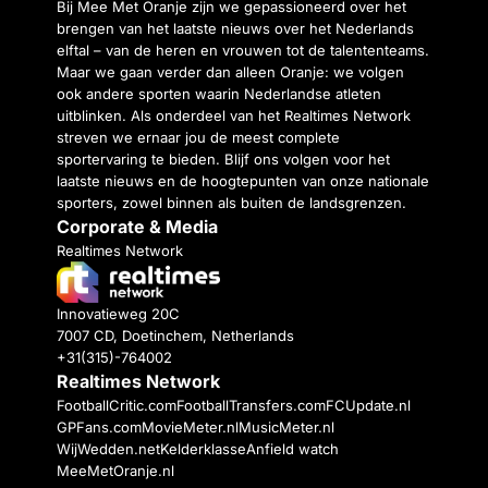
Bij Mee Met Oranje zijn we gepassioneerd over het
brengen van het laatste nieuws over het Nederlands
elftal – van de heren en vrouwen tot de talententeams.
Maar we gaan verder dan alleen Oranje: we volgen
ook andere sporten waarin Nederlandse atleten
uitblinken. Als onderdeel van het Realtimes Network
streven we ernaar jou de meest complete
sportervaring te bieden. Blijf ons volgen voor het
laatste nieuws en de hoogtepunten van onze nationale
sporters, zowel binnen als buiten de landsgrenzen.
Corporate & Media
Realtimes Network
Innovatieweg 20C
7007 CD, Doetinchem, Netherlands
+31(315)-764002
Realtimes Network
FootballCritic.com
FootballTransfers.com
FCUpdate.nl
GPFans.com
MovieMeter.nl
MusicMeter.nl
WijWedden.net
Kelderklasse
Anfield watch
MeeMetOranje.nl