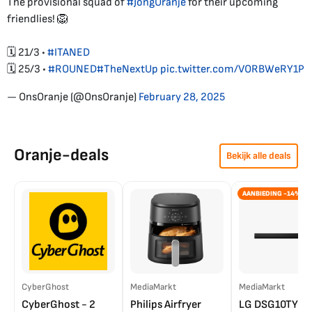
The provisional squad of
#JongOranje
for their upcoming
friendlies! 🦁
🗓️ 21/3 •
#ITANED
🗓️ 25/3 •
#ROUNED
#TheNextUp
pic.twitter.com/VORBWeRY1P
— OnsOranje (@OnsOranje)
February 28, 2025
Oranje-deals
Bekijk alle deals
AANBIEDING -14%
CyberGhost
MediaMarkt
MediaMarkt
CyberGhost - 2
Philips Airfryer
LG DSG10TY