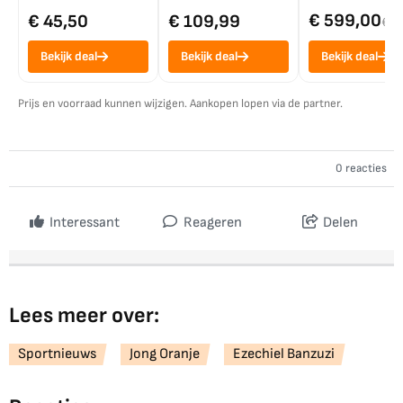
€ 599,00
€ 45,50
€ 109,99
€ 7
Bekijk deal
Bekijk deal
Bekijk deal
Prijs en voorraad kunnen wijzigen. Aankopen lopen via de partner.
0 reacties
Interessant
Reageren
Delen
Lees meer over:
Sportnieuws
Jong Oranje
Ezechiel Banzuzi