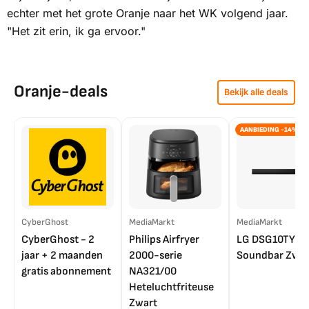
echter met het grote Oranje naar het WK volgend jaar.
"Het zit erin, ik ga ervoor."
Oranje-deals
Bekijk alle deals
AANBIEDING -14%
CyberGhost
MediaMarkt
MediaMarkt
CyberGhost - 2
Philips Airfryer
LG DSG10TY
jaar + 2 maanden
2000-serie
Soundbar Zwar
gratis abonnement
NA321/00
Heteluchtfriteuse
Zwart