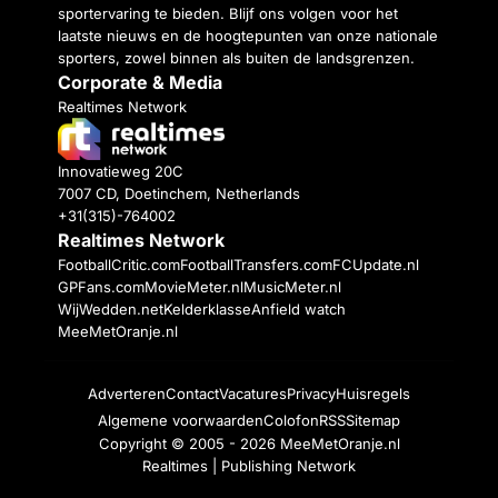
sportervaring te bieden. Blijf ons volgen voor het
laatste nieuws en de hoogtepunten van onze nationale
sporters, zowel binnen als buiten de landsgrenzen.
Corporate & Media
Realtimes Network
Innovatieweg 20C
7007 CD, Doetinchem, Netherlands
+31(315)-764002
Realtimes Network
FootballCritic.com
FootballTransfers.com
FCUpdate.nl
GPFans.com
MovieMeter.nl
MusicMeter.nl
WijWedden.net
Kelderklasse
Anfield watch
MeeMetOranje.nl
Adverteren
Contact
Vacatures
Privacy
Huisregels
Algemene voorwaarden
Colofon
RSS
Sitemap
Copyright © 2005 - 2026
MeeMetOranje.nl
Realtimes | Publishing Network