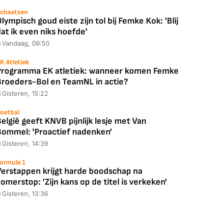
chaatsen
lympisch goud eiste zijn tol bij Femke Kok: 'Blij
at ik even niks hoefde'
Vandaag, 09:50
K Atletiek
Programma EK atletiek: wanneer komen Femke
Broeders-Bol en TeamNL in actie?
Gisteren, 15:22
oetbal
elgië geeft KNVB pijnlijk lesje met Van
Bommel: 'Proactief nadenken'
Gisteren, 14:39
ormule 1
Verstappen krijgt harde boodschap na
omerstop: 'Zijn kans op de titel is verkeken'
Gisteren, 13:36