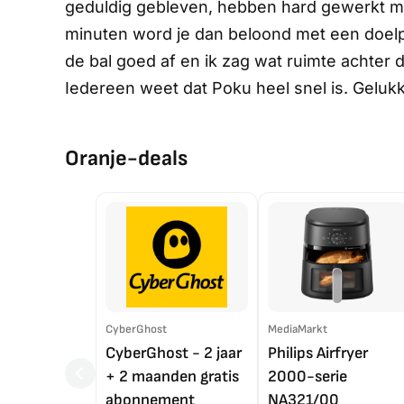
geduldig gebleven, hebben hard gewerkt met
minuten word je dan beloond met een doel
de bal goed af en ik zag wat ruimte achter d
Iedereen weet dat Poku heel snel is. Gelukk
Oranje-deals
CyberGhost
MediaMarkt
CyberGhost - 2 jaar
Philips Airfryer
+ 2 maanden gratis
2000-serie
abonnement
NA321/00