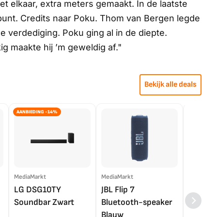
 elkaar, extra meters gemaakt. In de laatste
punt. Credits naar Poku. Thom van Bergen legde
e verdediging. Poku ging al in de diepte.
ig maakte hij ’m geweldig af."
Bekijk alle deals
AANBIEDING -14%
MediaMarkt
MediaMarkt
EP.nl
LG DSG10TY
JBL Flip 7
LG OL
Soundbar Zwart
Bluetooth-speaker
4K TV (
Blauw