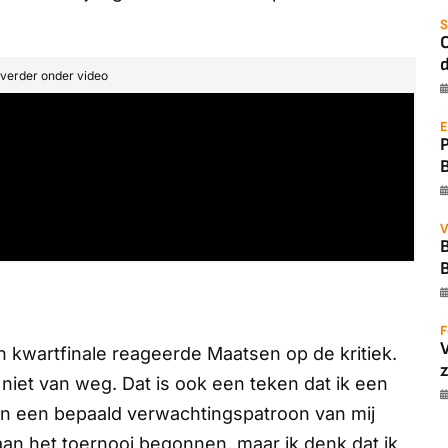
S
O
d
t verder onder video
E
V
B
F
 kwartfinale reageerde Maatsen op de kritiek.
z
ok niet van weg. Dat is ook een teken dat ik een
men een bepaald verwachtingspatroon van mij
 aan het toernooi begonnen, maar ik denk dat ik