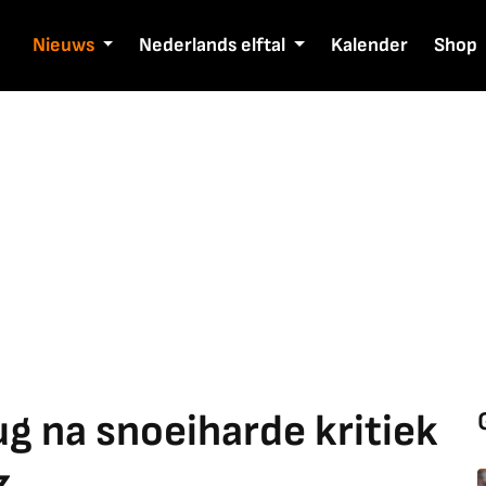
Nieuws
Nederlands elftal
Kalender
Shop
ug na snoeiharde kritiek
z