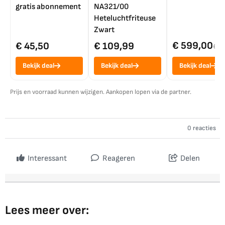
gratis abonnement
NA321/00
Heteluchtfriteuse
Zwart
€ 599,00
€ 45,50
€ 109,99
€ 7
Bekijk deal
Bekijk deal
Bekijk deal
Prijs en voorraad kunnen wijzigen. Aankopen lopen via de partner.
0 reacties
Interessant
Reageren
Delen
Lees meer over: