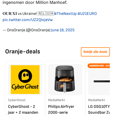
ingenomen door Million Manhoef.
𝐎𝐔𝐑 𝐗𝐈 vs Ukraine! 🇳🇱🇺🇦
#TheNextUp
#U21EURO
pic.twitter.com/UZ2QIojeVw
— OnsOranje (@OnsOranje)
June 18, 2025
Oranje-deals
Bekijk alle deals
AANBIEDING -14%
CyberGhost
MediaMarkt
MediaMarkt
CyberGhost - 2
Philips Airfryer
LG DSG10TY
jaar + 2 maanden
2000-serie
Soundbar Zwar