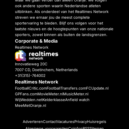
ook andere sporten waarin Nederlandse atleten
uitblinken. Als onderdeel van het Realtimes Network
streven we ernaar jou de meest complete
sportervaring te bieden. Blijf ons volgen voor het
laatste nieuws en de hoogtepunten van onze nationale
sporters, zowel binnen als buiten de landsgrenzen.
Corporate & Media
Realtimes Network
Innovatieweg 20C
7007 CD, Doetinchem, Netherlands
+31(315)-764002
Realtimes Network
FootballCritic.com
FootballTransfers.com
FCUpdate.nl
GPFans.com
MovieMeter.nl
MusicMeter.nl
WijWedden.net
Kelderklasse
Anfield watch
MeeMetOranje.nl
Adverteren
Contact
Vacatures
Privacy
Huisregels
Algemene voorwaarden
Colofon
RSS
Sitemap