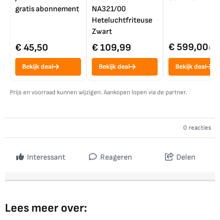
gratis abonnement
NA321/00
Heteluchtfriteuse
Zwart
€ 599,00
€ 45,50
€ 109,99
€ 7
Bekijk deal
Bekijk deal
Bekijk deal
Prijs en voorraad kunnen wijzigen. Aankopen lopen via de partner.
0 reacties
Interessant
Reageren
Delen
Lees meer over: