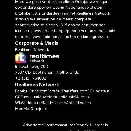
Maar we gaan verder dan alleen Oranje: we volgen
ook andere sporten waarin Nederlandse atleten
uitblinken. Als onderdeel van het Realtimes Network
streven we ernaar jou de meest complete
sportervaring te bieden. Blijf ons volgen voor het
laatste nieuws en de hoogtepunten van onze nationale
sporters, zowel binnen als buiten de landsgrenzen.
Corporate & Media
Realtimes Network
Innovatieweg 20C
7007 CD, Doetinchem, Netherlands
+31(315)-764002
Realtimes Network
FootballCritic.com
FootballTransfers.com
FCUpdate.nl
GPFans.com
MovieMeter.nl
MusicMeter.nl
WijWedden.net
Kelderklasse
Anfield watch
MeeMetOranje.nl
Adverteren
Contact
Vacatures
Privacy
Huisregels