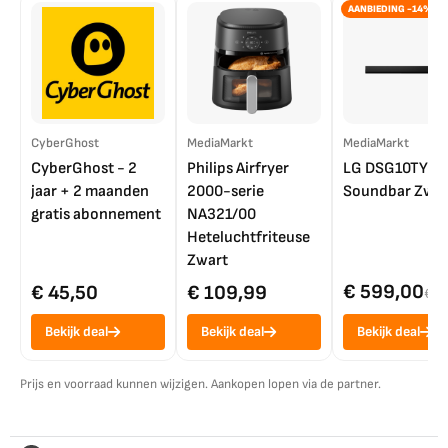
AANBIEDING -14%
CyberGhost
MediaMarkt
MediaMarkt
CyberGhost - 2
Philips Airfryer
LG DSG10TY
jaar + 2 maanden
2000-serie
Soundbar Zwar
gratis abonnement
NA321/00
Heteluchtfriteuse
Zwart
€ 599,00
€ 45,50
€ 109,99
€ 7
Bekijk deal
Bekijk deal
Bekijk deal
Prijs en voorraad kunnen wijzigen. Aankopen lopen via de partner.