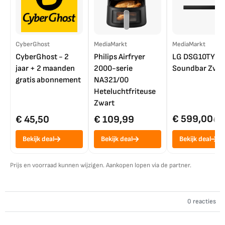
CyberGhost
MediaMarkt
MediaMarkt
CyberGhost - 2
Philips Airfryer
LG DSG10TY
jaar + 2 maanden
2000-serie
Soundbar Zwar
gratis abonnement
NA321/00
Heteluchtfriteuse
Zwart
€ 599,00
€ 45,50
€ 109,99
€ 7
Bekijk deal
Bekijk deal
Bekijk deal
Prijs en voorraad kunnen wijzigen. Aankopen lopen via de partner.
0 reacties