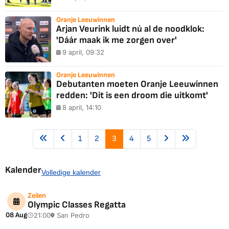
Oranje Leeuwinnen
Arjan Veurink luidt nú al de noodklok:
'Dáár maak ik me zorgen over'
9 april, 09:32
Oranje Leeuwinnen
Debutanten moeten Oranje Leeuwinnen
redden: 'Dit is een droom die uitkomt'
8 april, 14:10
1
2
3
4
5
Kalender
Volledige kalender
Zeilen
Olympic Classes Regatta
08 Aug
21:00
San Pedro