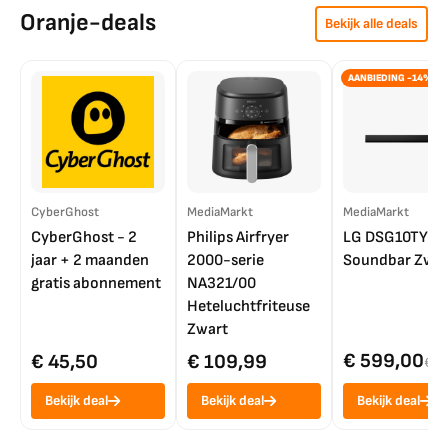
Oranje-deals
Bekijk alle deals
AANBIEDING -14%
CyberGhost
MediaMarkt
MediaMarkt
CyberGhost - 2
Philips Airfryer
LG DSG10TY
jaar + 2 maanden
2000-serie
Soundbar Zwar
gratis abonnement
NA321/00
Heteluchtfriteuse
Zwart
€ 599,00
€ 45,50
€ 109,99
€ 7
Bekijk deal
Bekijk deal
Bekijk deal