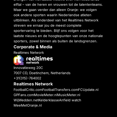
elftal – van de heren en vrouwen tot de talententeams.
Maar we gaan verder dan alleen Oranje: we volgen
ook andere sporten waarin Nederlandse atleten
uitblinken. Als onderdeel van het Realtimes Network
streven we ernaar jou de meest complete
sportervaring te bieden. Blijf ons volgen voor het
laatste nieuws en de hoogtepunten van onze nationale
sporters, zowel binnen als buiten de landsgrenzen.
Corporate & Media
Realtimes Network
Innovatieweg 20C
7007 CD, Doetinchem, Netherlands
+31(315)-764002
Realtimes Network
FootballCritic.com
FootballTransfers.com
FCUpdate.nl
GPFans.com
MovieMeter.nl
MusicMeter.nl
WijWedden.net
Kelderklasse
Anfield watch
MeeMetOranje.nl