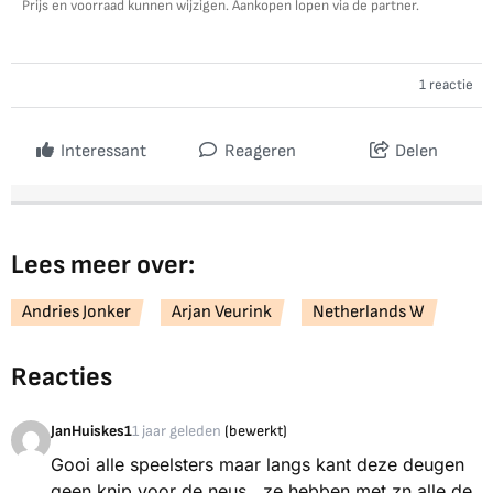
Prijs en voorraad kunnen wijzigen. Aankopen lopen via de partner.
1 reactie
Interessant
Reageren
Delen
Lees meer over:
Andries Jonker
Arjan Veurink
Netherlands W
Reacties
JanHuiskes1
1 jaar geleden
(bewerkt)
Gooi alle speelsters maar langs kant deze deugen
geen knip voor de neus , ze hebben met zn alle de