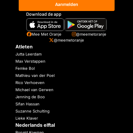
Aanmelden
Download de app
Mee Met Oranje
@meemetoranje
@meemetoranje
Atleten
Jutta Leerdam
Max Verstappen
Femke Bol
Mathieu van der Poel
Rico Verhoeven
Michael van Gerwen
Jenning de Boo
Sifan Hassan
Suzanne Schulting
Lieke Klaver
Nederlands elftal
Ronald Koeman