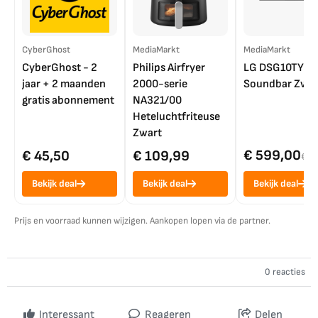
CyberGhost
MediaMarkt
MediaMarkt
CyberGhost - 2
Philips Airfryer
LG DSG10TY
jaar + 2 maanden
2000-serie
Soundbar Zwar
gratis abonnement
NA321/00
Heteluchtfriteuse
Zwart
€ 599,00
€ 45,50
€ 109,99
€ 7
Bekijk deal
Bekijk deal
Bekijk deal
Prijs en voorraad kunnen wijzigen. Aankopen lopen via de partner.
0 reacties
Interessant
Reageren
Delen