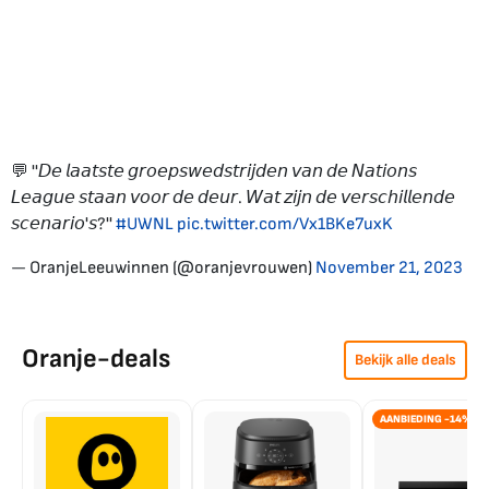
💬 ''𝘋𝘦 𝘭𝘢𝘢𝘵𝘴𝘵𝘦 𝘨𝘳𝘰𝘦𝘱𝘴𝘸𝘦𝘥𝘴𝘵𝘳𝘪𝘫𝘥𝘦𝘯 𝘷𝘢𝘯 𝘥𝘦 𝘕𝘢𝘵𝘪𝘰𝘯𝘴
𝘓𝘦𝘢𝘨𝘶𝘦 𝘴𝘵𝘢𝘢𝘯 𝘷𝘰𝘰𝘳 𝘥𝘦 𝘥𝘦𝘶𝘳. 𝘞𝘢𝘵 𝘻𝘪𝘫𝘯 𝘥𝘦 𝘷𝘦𝘳𝘴𝘤𝘩𝘪𝘭𝘭𝘦𝘯𝘥𝘦
𝘴𝘤𝘦𝘯𝘢𝘳𝘪𝘰'𝘴?''
#UWNL
pic.twitter.com/Vx1BKe7uxK
— OranjeLeeuwinnen (@oranjevrouwen)
November 21, 2023
Oranje-deals
Bekijk alle deals
AANBIEDING -14%