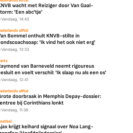
ederlands elftal
KNVB wacht met Reiziger door Van Gaal-
torm: 'Een abc'tje'
Vandaag, 14:43
ederlands elftal
Van Bommel onthult KNVB-stilte in
ondscoachsoap: 'Ik vind het ook niet erg'
Vandaag, 13:33
arts
Raymond van Barneveld neemt rigoureus
esluit en voelt verschil: 'Ik slaap nu als een os'
Vandaag, 12:41
ederlands elftal
Grote doorbraak in Memphis Depay-dossier:
entree bij Corinthians lonkt
Vandaag, 11:38
oetbal
jax krijgt keihard signaal over Noa Lang-