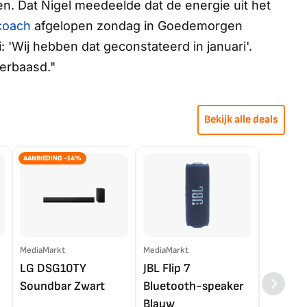
ien. Dat Nigel meedeelde dat de energie uit het
coach
afgelopen zondag in
Goedemorgen
 zei: 'Wij hebben dat geconstateerd in januari'.
erbaasd."
Bekijk alle deals
AANBIEDING -14%
MediaMarkt
MediaMarkt
EP.nl
LG DSG10TY
JBL Flip 7
LG OL
Soundbar Zwart
Bluetooth-speaker
4K TV (
Blauw