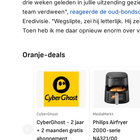
drie weken geleden in jullie uitzending gez
team verdween",
reageerde de oud-bonds
Eredivisie
. "Wegslipte, zei hij letterlijk. Hij
Toen heb ik me daar opnieuw enorm over v
Oranje-deals
CyberGhost
MediaMarkt
CyberGhost - 2 jaar
Philips Airfryer
+ 2 maanden gratis
2000-serie
abonnement
NA321/00