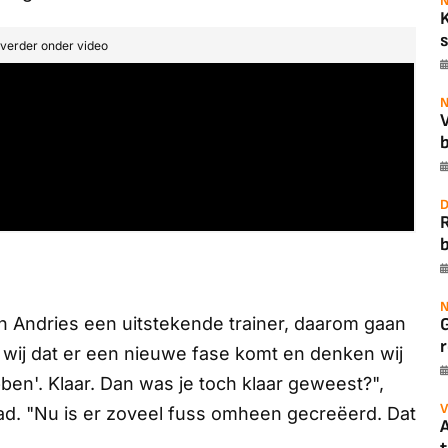
N
s
t verder onder video
N
b
D
b
N
 Andries een uitstekende trainer, daarom gaan
r
 wij dat er een nieuwe fase komt en denken wij
en'. Klaar. Dan was je toch klaar geweest?",
V
ad
. "Nu is er zoveel
fuss
omheen gecreëerd. Dat
A
.