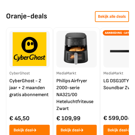
Oranje-deals
Bekijk alle deals
AANBIEDING -14%
CyberGhost
MediaMarkt
MediaMarkt
CyberGhost - 2
Philips Airfryer
LG DSG10TY
jaar + 2 maanden
2000-serie
Soundbar Zwar
gratis abonnement
NA321/00
Heteluchtfriteuse
Zwart
€ 599,00
€ 45,50
€ 109,99
€ 7
Bekijk deal
Bekijk deal
Bekijk deal