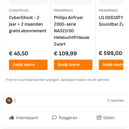
CyberGhost
MediaMarkt
MediaMarkt
CyberGhost - 2
Philips Airfryer
LG DSG10TY
jaar + 2 maanden
2000-serie
Soundbar Zwar
gratis abonnement
NA321/00
Heteluchtfriteuse
Zwart
€ 599,00
€ 45,50
€ 109,99
€ 7
Bekijk deal
Bekijk deal
Bekijk deal
Prijs en voorraad kunnen wijzigen. Aankopen lopen via de partner.
2
0 reacties
Interessant
Reageren
Delen