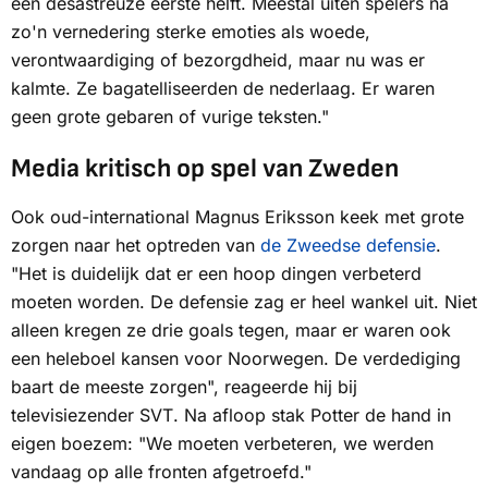
een desastreuze eerste helft. Meestal uiten spelers na
zo'n vernedering sterke emoties als woede,
verontwaardiging of bezorgdheid, maar nu was er
kalmte. Ze bagatelliseerden de nederlaag. Er waren
geen grote gebaren of vurige teksten."
Media kritisch op spel van Zweden
Ook oud-international Magnus Eriksson keek met grote
zorgen naar het optreden van
de Zweedse defensie
.
"Het is duidelijk dat er een hoop dingen verbeterd
moeten worden. De defensie zag er heel wankel uit. Niet
alleen kregen ze drie goals tegen, maar er waren ook
een heleboel kansen voor Noorwegen. De verdediging
baart de meeste zorgen", reageerde hij bij
televisiezender
SVT
. Na afloop stak Potter de hand in
eigen boezem: "We moeten verbeteren, we werden
vandaag op alle fronten afgetroefd."