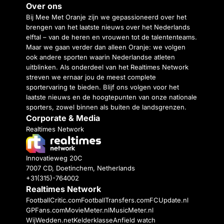
Over ons
Bij Mee Met Oranje zijn we gepassioneerd over het
brengen van het laatste nieuws over het Nederlands
elftal – van de heren en vrouwen tot de talententeams.
Maar we gaan verder dan alleen Oranje: we volgen
ook andere sporten waarin Nederlandse atleten
uitblinken. Als onderdeel van het Realtimes Network
streven we ernaar jou de meest complete
sportervaring te bieden. Blijf ons volgen voor het
laatste nieuws en de hoogtepunten van onze nationale
sporters, zowel binnen als buiten de landsgrenzen.
Corporate & Media
Realtimes Network
Innovatieweg 20C
7007 CD, Doetinchem, Netherlands
+31(315)-764002
Realtimes Network
FootballCritic.com
FootballTransfers.com
FCUpdate.nl
GPFans.com
MovieMeter.nl
MusicMeter.nl
WijWedden.net
Kelderklasse
Anfield watch