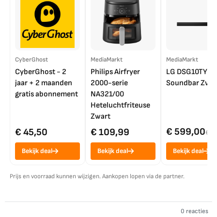
CyberGhost
MediaMarkt
MediaMarkt
CyberGhost - 2
Philips Airfryer
LG DSG10TY
jaar + 2 maanden
2000-serie
Soundbar Zwar
gratis abonnement
NA321/00
Heteluchtfriteuse
Zwart
€ 599,00
€ 45,50
€ 109,99
€ 7
Bekijk deal
Bekijk deal
Bekijk deal
Prijs en voorraad kunnen wijzigen. Aankopen lopen via de partner.
0 reacties