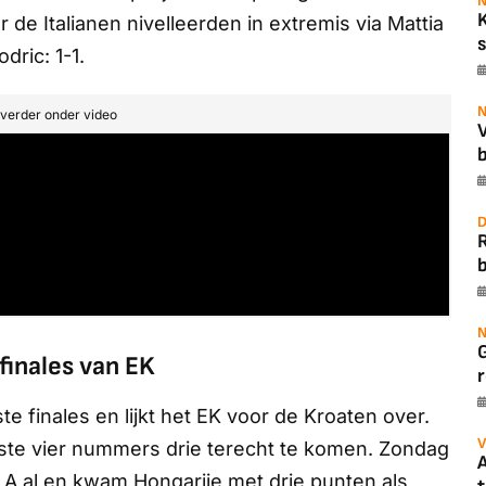
N
 de Italianen nivelleerden in extremis via Mattia
s
ric: 1-1.
N
t verder onder video
b
D
b
N
finales van EK
r
ste finales en lijkt het EK voor de Kroaten over.
V
beste vier nummers drie terecht te komen. Zondag
A
 A al en kwam Hongarije met drie punten als