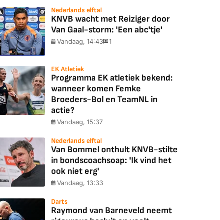
Nederlands elftal
KNVB wacht met Reiziger door
Van Gaal-storm: 'Een abc'tje'
Vandaag, 14:43
1
EK Atletiek
Programma EK atletiek bekend:
wanneer komen Femke
Broeders-Bol en TeamNL in
actie?
Vandaag, 15:37
Nederlands elftal
Van Bommel onthult KNVB-stilte
in bondscoachsoap: 'Ik vind het
ook niet erg'
Vandaag, 13:33
Darts
Raymond van Barneveld neemt