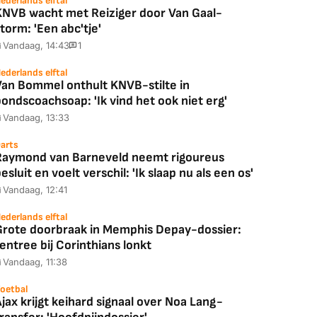
ederlands elftal
KNVB wacht met Reiziger door Van Gaal-
torm: 'Een abc'tje'
Vandaag, 14:43
1
ederlands elftal
Van Bommel onthult KNVB-stilte in
ondscoachsoap: 'Ik vind het ook niet erg'
Vandaag, 13:33
arts
Raymond van Barneveld neemt rigoureus
esluit en voelt verschil: 'Ik slaap nu als een os'
Vandaag, 12:41
ederlands elftal
Grote doorbraak in Memphis Depay-dossier:
entree bij Corinthians lonkt
Vandaag, 11:38
oetbal
jax krijgt keihard signaal over Noa Lang-