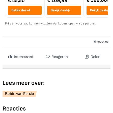
€ 599,00
€ 45,50
€ 109,99
€ 7
Bekijk deal
Bekijk deal
Bekijk deal
Prijs en voorraad kunnen wijzigen. Aankopen lopen via de partner.
0 reacties
Interessant
Reageren
Delen
Lees meer over:
Robin van Persie
Reacties