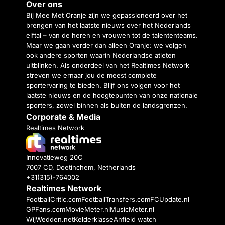
Over ons
Bij Mee Met Oranje zijn we gepassioneerd over het
brengen van het laatste nieuws over het Nederlands
elftal – van de heren en vrouwen tot de talententeams.
Maar we gaan verder dan alleen Oranje: we volgen
ook andere sporten waarin Nederlandse atleten
uitblinken. Als onderdeel van het Realtimes Network
streven we ernaar jou de meest complete
sportervaring te bieden. Blijf ons volgen voor het
laatste nieuws en de hoogtepunten van onze nationale
sporters, zowel binnen als buiten de landsgrenzen.
Corporate & Media
Realtimes Network
Innovatieweg 20C
7007 CD, Doetinchem, Netherlands
+31(315)-764002
Realtimes Network
FootballCritic.com
FootballTransfers.com
FCUpdate.nl
GPFans.com
MovieMeter.nl
MusicMeter.nl
WijWedden.net
Kelderklasse
Anfield watch