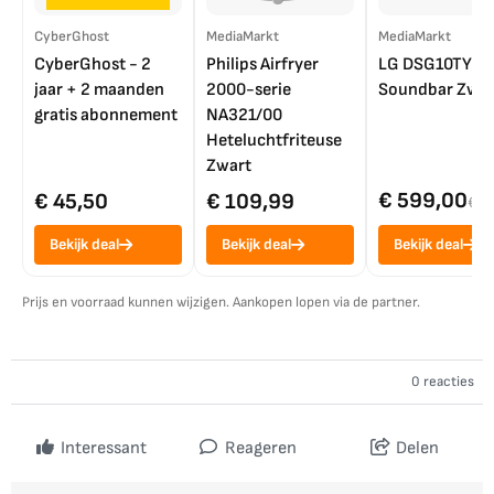
CyberGhost
MediaMarkt
MediaMarkt
CyberGhost - 2
Philips Airfryer
LG DSG10TY
jaar + 2 maanden
2000-serie
Soundbar Zwar
gratis abonnement
NA321/00
Heteluchtfriteuse
Zwart
€ 599,00
€ 45,50
€ 109,99
€ 7
Bekijk deal
Bekijk deal
Bekijk deal
Prijs en voorraad kunnen wijzigen. Aankopen lopen via de partner.
0 reacties
Interessant
Reageren
Delen