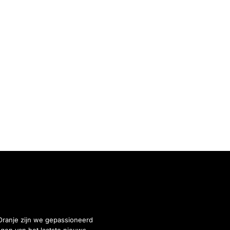
Oranje zijn we gepassioneerd
gen van het laatste nieuws