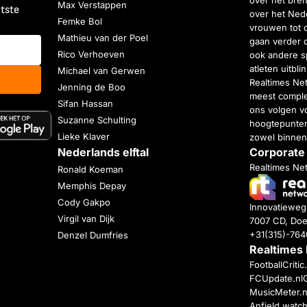
Max Verstappen
atste
over het Nede
Femke Bol
vrouwen tot 
Mathieu van der Poel
gaan verder 
Rico Verhoeven
ook andere s
atleten uitbl
Michael van Gerwen
Realtimes Ne
Jenning de Boo
meest complet
Sifan Hassan
ons volgen vo
Suzanne Schulting
hoogtepunten
Lieke Klaver
zowel binnen
Nederlands elftal
Corporate
Realtimes Ne
Ronald Koeman
Memphis Depay
Cody Gakpo
Innovatiewe
Virgil van Dijk
7007 CD, Doe
+31(315)-76
Denzel Dumfries
Realtimes
FootballCriti
FCUpdate.nl
MusicMeter.n
Anfield watc