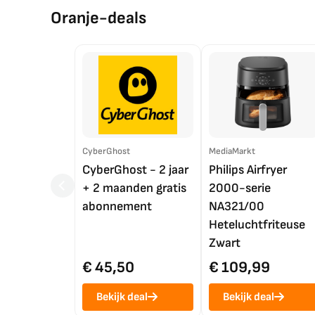
Oranje-deals
CyberGhost
MediaMarkt
CyberGhost - 2 jaar
Philips Airfryer
+ 2 maanden gratis
2000-serie
abonnement
NA321/00
Heteluchtfriteuse
Zwart
€ 45,50
€ 109,99
Bekijk deal
Bekijk deal