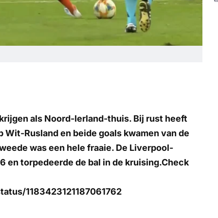
 krijgen als Noord-Ierland-thuis. Bij rust heeft
p Wit-Rusland en beide goals kwamen van de
 tweede was een hele fraaie. De Liverpool-
6 en torpedeerde de bal in de kruising.Check
status/1183423121187061762