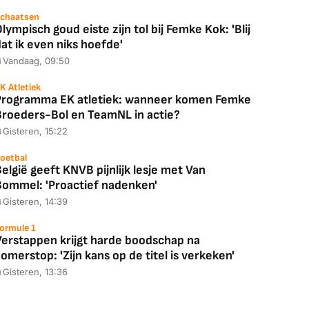
chaatsen
lympisch goud eiste zijn tol bij Femke Kok: 'Blij
at ik even niks hoefde'
Vandaag, 09:50
K Atletiek
Programma EK atletiek: wanneer komen Femke
Broeders-Bol en TeamNL in actie?
Gisteren, 15:22
Coolblue
MediaMarkt
oetbal
ED55C56LB
JBL Partybox
Google TV Streame
elgië geeft KNVB pijnlijk lesje met Van
2025)
Ultimate Zwart
4K
Bommel: 'Proactief nadenken'
Gisteren, 14:39
ormule 1
Verstappen krijgt harde boodschap na
omerstop: 'Zijn kans op de titel is verkeken'
88,00
€ 1.179,00
€ 89,00
Gisteren, 13:36
k deal
Bekijk deal
Bekijk deal