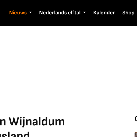
Nieuws
Nederlands elftal
Kalender
Shop
an Wijnaldum
usland