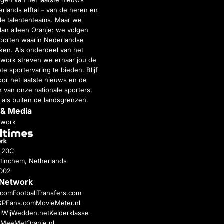
rlands elftal – van de heren en
de talententeams. Maar we
dan alleen Oranje: we volgen
porten waarin Nederlandse
inken. Als onderdeel van het
twork streven we ernaar jou de
e sportervaring te bieden. Blijf
or het laatste nieuws en de
 van onze nationale sporters,
 als buiten de landsgrenzen.
 & Media
twork
g 20C
tinchem, Netherlands
4002
 Network
c.com
FootballTransfers.com
GPFans.com
MovieMeter.nl
l
WijWedden.net
Kelderklasse
h
MeeMetOranje.nl