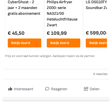
CyberGhost - 2
Philips Airfryer
LG DSG10TY
jaar + 2 maanden
2000-serie
Soundbar Zwar
gratis abonnement
NA321/00
Heteluchtfriteuse
Zwart
€ 599,00
€ 45,50
€ 109,99
€ 7
Bekijk deal
Bekijk deal
Bekijk deal
Prijs en voorraad kunnen wijzigen. Aankopen lopen via de partner.
0 reacties
Interessant
Reageren
Delen