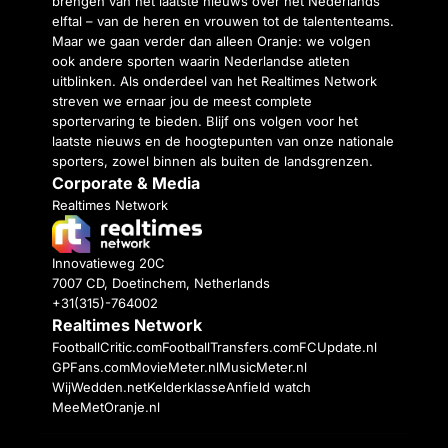
brengen van het laatste nieuws over het Nederlands
elftal – van de heren en vrouwen tot de talententeams.
Maar we gaan verder dan alleen Oranje: we volgen
ook andere sporten waarin Nederlandse atleten
uitblinken. Als onderdeel van het Realtimes Network
streven we ernaar jou de meest complete
sportervaring te bieden. Blijf ons volgen voor het
laatste nieuws en de hoogtepunten van onze nationale
sporters, zowel binnen als buiten de landsgrenzen.
Corporate & Media
Realtimes Network
Innovatieweg 20C
7007 CD, Doetinchem, Netherlands
+31(315)-764002
Realtimes Network
FootballCritic.com
FootballTransfers.com
FCUpdate.nl
GPFans.com
MovieMeter.nl
MusicMeter.nl
WijWedden.net
Kelderklasse
Anfield watch
MeeMetOranje.nl