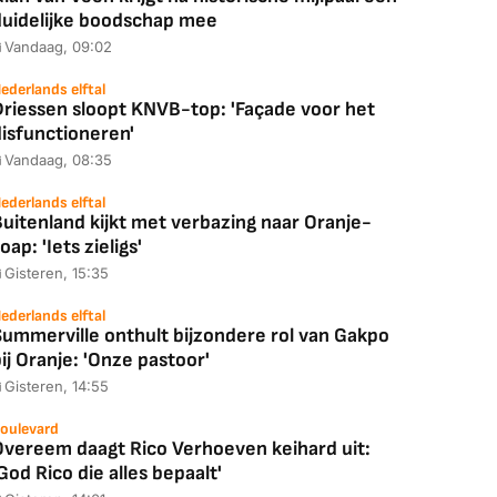
duidelijke boodschap mee
Vandaag, 09:02
ederlands elftal
Driessen sloopt KNVB-top: 'Façade voor het
disfunctioneren'
Vandaag, 08:35
ederlands elftal
uitenland kijkt met verbazing naar Oranje-
oap: 'Iets zieligs'
Gisteren, 15:35
ederlands elftal
Summerville onthult bijzondere rol van Gakpo
ij Oranje: 'Onze pastoor'
Gisteren, 14:55
oulevard
Overeem daagt Rico Verhoeven keihard uit:
God Rico die alles bepaalt'