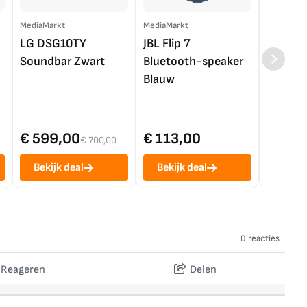
MediaMarkt
MediaMarkt
EP.nl
LG DSG10TY
JBL Flip 7
LG OL
Soundbar Zwart
Bluetooth-speaker
4K TV (
Blauw
€ 599,00
€ 113,00
€ 1.0
€ 700,00
Bekijk deal
Bekijk deal
Bekij
0 reacties
Reageren
Delen