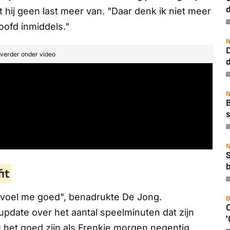
 hij geen last meer van. "Daar denk ik niet meer
hoofd inmiddels."
N
t verder onder video
N
B
s
N
b
it
ik voel me goed", benadrukte De Jong.
B
pdate over het aantal speelminuten dat zijn
'
u het goed zijn als Frenkie morgen negentig