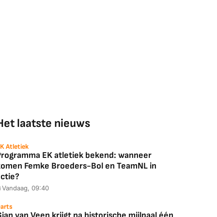
Het laatste nieuws
K Atletiek
Programma EK atletiek bekend: wanneer
komen Femke Broeders-Bol en TeamNL in
ctie?
Vandaag, 09:40
arts
ian van Veen krijgt na historische mijlpaal één