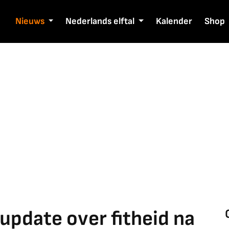
Nieuws
Nederlands elftal
Kalender
Shop
 update over fitheid na