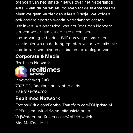
brengen van het laatste nieuws over het Nederlands
elftal – van de heren en vrouwen tot de talententeams.
Maar we gaan verder dan alleen Oranje: we volgen
ook andere sporten waarin Nederlandse atleten
uitblinken. Als onderdeel van het Realtimes Network
streven we ernaar jou de meest complete
sportervaring te bieden. Blijf ons volgen voor het
laatste nieuws en de hoogtepunten van onze nationale
sporters, zowel binnen als buiten de landsgrenzen.
Corporate & Media
Realtimes Network
Innovatieweg 20C
7007 CD, Doetinchem, Netherlands
+31(315)-764002
Realtimes Network
FootballCritic.com
FootballTransfers.com
FCUpdate.nl
GPFans.com
MovieMeter.nl
MusicMeter.nl
WijWedden.net
Kelderklasse
Anfield watch
MeeMetOranje.nl