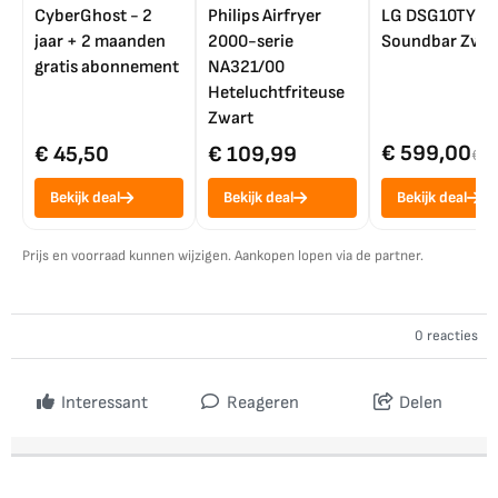
CyberGhost - 2
Philips Airfryer
LG DSG10TY
jaar + 2 maanden
2000-serie
Soundbar Zwar
gratis abonnement
NA321/00
Heteluchtfriteuse
Zwart
€ 599,00
€ 45,50
€ 109,99
€ 7
Bekijk deal
Bekijk deal
Bekijk deal
Prijs en voorraad kunnen wijzigen. Aankopen lopen via de partner.
0 reacties
Interessant
Reageren
Delen