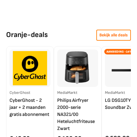
Oranje-deals
Bekijk alle deals
AANBIEDING -14%
CyberGhost
MediaMarkt
MediaMarkt
CyberGhost - 2
Philips Airfryer
LG DSG10TY
jaar + 2 maanden
2000-serie
Soundbar Zwar
gratis abonnement
NA321/00
Heteluchtfriteuse
Zwart