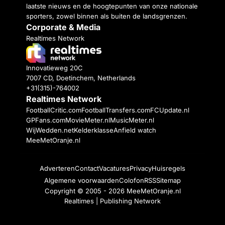
laatste nieuws en de hoogtepunten van onze nationale
sporters, zowel binnen als buiten de landsgrenzen.
Corporate & Media
Realtimes Network
Innovatieweg 20C
7007 CD, Doetinchem, Netherlands
+31(315)-764002
Realtimes Network
FootballCritic.com
FootballTransfers.com
FCUpdate.nl
GPFans.com
MovieMeter.nl
MusicMeter.nl
WijWedden.net
Kelderklasse
Anfield watch
MeeMetOranje.nl
Adverteren
Contact
Vacatures
Privacy
Huisregels
Algemene voorwaarden
Colofon
RSS
Sitemap
Copyright © 2005 - 2026
MeeMetOranje.nl
Realtimes | Publishing Network