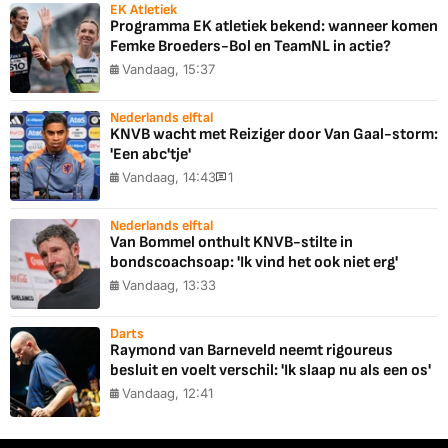
EK Atletiek
Programma EK atletiek bekend: wanneer komen
Femke Broeders-Bol en TeamNL in actie?
Vandaag, 15:37
Nederlands elftal
KNVB wacht met Reiziger door Van Gaal-storm:
'Een abc'tje'
Vandaag, 14:43
1
Nederlands elftal
Van Bommel onthult KNVB-stilte in
bondscoachsoap: 'Ik vind het ook niet erg'
Vandaag, 13:33
Darts
Raymond van Barneveld neemt rigoureus
besluit en voelt verschil: 'Ik slaap nu als een os'
Vandaag, 12:41