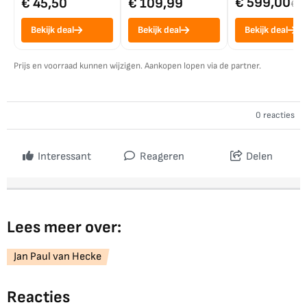
€ 599,00
€ 45,50
€ 109,99
€ 7
Bekijk deal
Bekijk deal
Bekijk deal
Prijs en voorraad kunnen wijzigen. Aankopen lopen via de partner.
0 reacties
Interessant
Reageren
Delen
Lees meer over:
Jan Paul van Hecke
Reacties