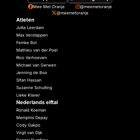
Mee Met Oranje
@meemetoranje
@meemetoranje
Atleten
Jutta Leerdam
Max Verstappen
Femke Bol
Mathieu van der Poel
Rico Verhoeven
Michael van Gerwen
Jenning de Boo
Sifan Hassan
Suzanne Schulting
Lieke Klaver
Nederlands elftal
Ronald Koeman
Memphis Depay
Cody Gakpo
Virgil van Dijk
Denzel Dumfries