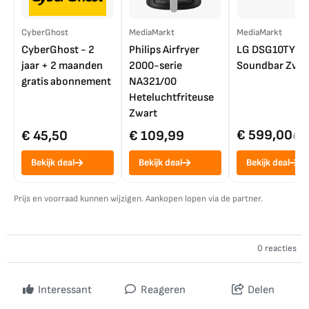
CyberGhost
MediaMarkt
MediaMarkt
CyberGhost - 2
Philips Airfryer
LG DSG10TY
jaar + 2 maanden
2000-serie
Soundbar Zwar
gratis abonnement
NA321/00
Heteluchtfriteuse
Zwart
€ 599,00
€ 45,50
€ 109,99
€ 7
Bekijk deal
Bekijk deal
Bekijk deal
Prijs en voorraad kunnen wijzigen. Aankopen lopen via de partner.
0 reacties
Interessant
Reageren
Delen