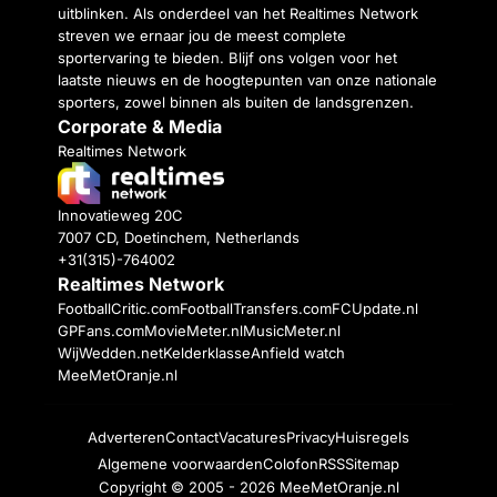
uitblinken. Als onderdeel van het Realtimes Network
streven we ernaar jou de meest complete
sportervaring te bieden. Blijf ons volgen voor het
laatste nieuws en de hoogtepunten van onze nationale
sporters, zowel binnen als buiten de landsgrenzen.
Corporate & Media
Realtimes Network
Innovatieweg 20C
7007 CD, Doetinchem, Netherlands
+31(315)-764002
Realtimes Network
FootballCritic.com
FootballTransfers.com
FCUpdate.nl
GPFans.com
MovieMeter.nl
MusicMeter.nl
WijWedden.net
Kelderklasse
Anfield watch
MeeMetOranje.nl
Adverteren
Contact
Vacatures
Privacy
Huisregels
Algemene voorwaarden
Colofon
RSS
Sitemap
Copyright © 2005 - 2026
MeeMetOranje.nl