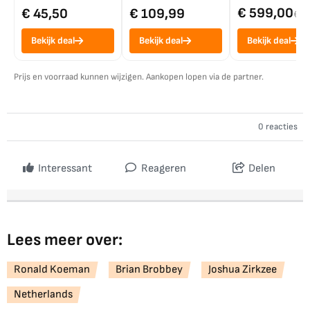
€ 599,00
€ 45,50
€ 109,99
€ 7
Bekijk deal
Bekijk deal
Bekijk deal
Prijs en voorraad kunnen wijzigen. Aankopen lopen via de partner.
0 reacties
Interessant
Reageren
Delen
Lees meer over:
Ronald Koeman
Brian Brobbey
Joshua Zirkzee
Netherlands