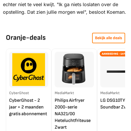
echter niet te veel kwijt. "Ik ga niets loslaten over de
opstelling. Dat zien jullie morgen wel", besloot Koeman.
Oranje-deals
Bekijk alle deals
AANBIEDING -14%
CyberGhost
MediaMarkt
MediaMarkt
CyberGhost - 2
Philips Airfryer
LG DSG10TY
jaar + 2 maanden
2000-serie
Soundbar Zwar
gratis abonnement
NA321/00
Heteluchtfriteuse
Zwart