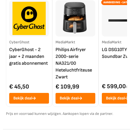
AANBIEDING -14%
CyberGhost
MediaMarkt
MediaMarkt
CyberGhost - 2
Philips Airfryer
LG DSG10TY
jaar + 2 maanden
2000-serie
Soundbar Zwar
gratis abonnement
NA321/00
Heteluchtfriteuse
Zwart
€ 599,00
€ 45,50
€ 109,99
€ 7
Bekijk deal
Bekijk deal
Bekijk deal
Prijs en voorraad kunnen wijzigen. Aankopen lopen via de partner.