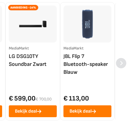
AANBIEDING -14%
MediaMarkt
MediaMarkt
EP.nl
LG DSG10TY
JBL Flip 7
LG OL
Soundbar Zwart
Bluetooth-speaker
4K TV (
Blauw
€ 599,00
€ 113,00
€ 1.0
€ 700,00
Bekijk deal
Bekijk deal
Bekij