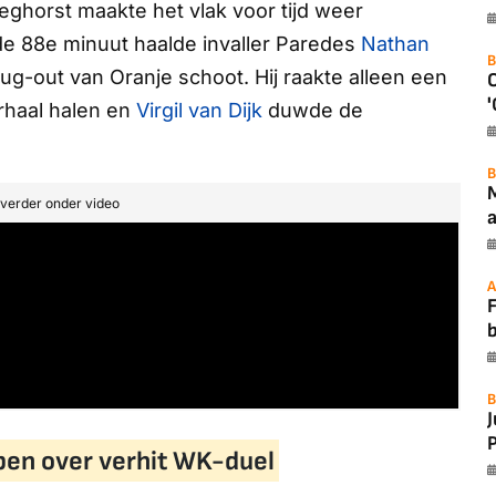
eghorst maakte het vlak voor tijd weer
de 88e minuut haalde invaller Paredes
Nathan
B
dug-out van Oranje schoot. Hij raakte alleen een
'
rhaal halen en
Virgil van Dijk
duwde de
B
t verder onder video
a
A
F
B
P
pen over verhit WK-duel