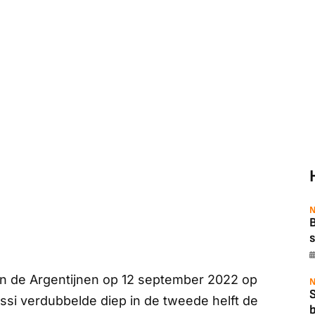
N
B
s
n de Argentijnen op 12 september 2022 op
N
ssi verdubbelde diep in de tweede helft de
b