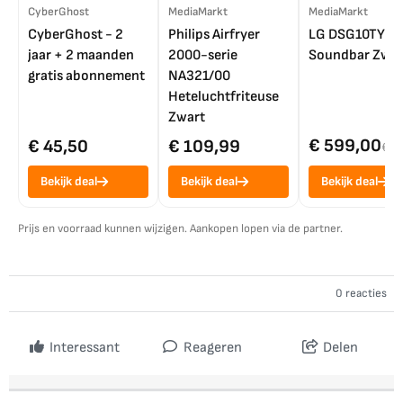
CyberGhost
MediaMarkt
MediaMarkt
CyberGhost - 2
Philips Airfryer
LG DSG10TY
jaar + 2 maanden
2000-serie
Soundbar Zwar
gratis abonnement
NA321/00
Heteluchtfriteuse
Zwart
€ 599,00
€ 45,50
€ 109,99
€ 7
Bekijk deal
Bekijk deal
Bekijk deal
Prijs en voorraad kunnen wijzigen. Aankopen lopen via de partner.
0 reacties
Interessant
Reageren
Delen