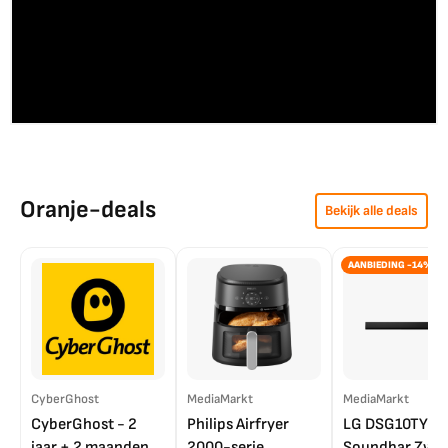
Oranje-deals
Bekijk alle deals
AANBIEDING -14%
CyberGhost
MediaMarkt
MediaMarkt
CyberGhost - 2
Philips Airfryer
LG DSG10TY
jaar + 2 maanden
2000-serie
Soundbar Zwar