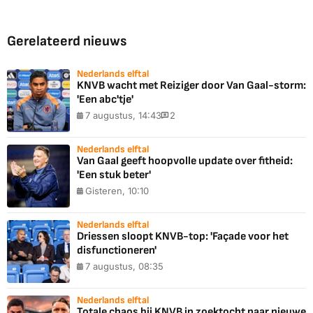
Gerelateerd nieuws
Nederlands elftal
KNVB wacht met Reiziger door Van Gaal-storm:
'Een abc'tje'
7 augustus, 14:43
2
Nederlands elftal
Van Gaal geeft hoopvolle update over fitheid:
'Een stuk beter'
Gisteren, 10:10
Nederlands elftal
Driessen sloopt KNVB-top: 'Façade voor het
disfunctioneren'
7 augustus, 08:35
Nederlands elftal
Totale chaos bij KNVB in zoektocht naar nieuwe