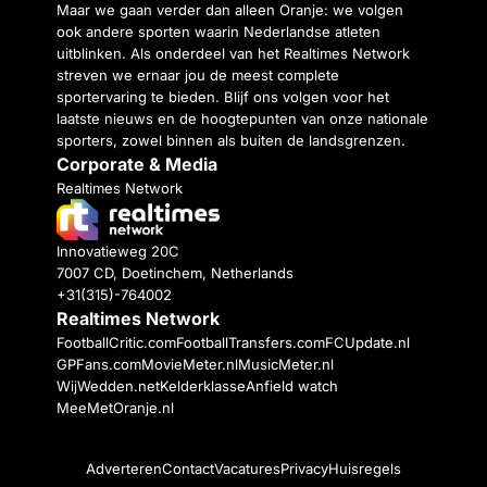
Maar we gaan verder dan alleen Oranje: we volgen
ook andere sporten waarin Nederlandse atleten
uitblinken. Als onderdeel van het Realtimes Network
streven we ernaar jou de meest complete
sportervaring te bieden. Blijf ons volgen voor het
laatste nieuws en de hoogtepunten van onze nationale
sporters, zowel binnen als buiten de landsgrenzen.
Corporate & Media
Realtimes Network
Innovatieweg 20C
7007 CD, Doetinchem, Netherlands
+31(315)-764002
Realtimes Network
FootballCritic.com
FootballTransfers.com
FCUpdate.nl
GPFans.com
MovieMeter.nl
MusicMeter.nl
WijWedden.net
Kelderklasse
Anfield watch
MeeMetOranje.nl
Adverteren
Contact
Vacatures
Privacy
Huisregels