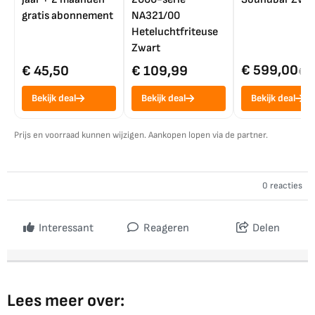
gratis abonnement
NA321/00
Heteluchtfriteuse
Zwart
€ 599,00
€ 45,50
€ 109,99
€ 7
Bekijk deal
Bekijk deal
Bekijk deal
Prijs en voorraad kunnen wijzigen. Aankopen lopen via de partner.
0 reacties
Interessant
Reageren
Delen
Lees meer over: