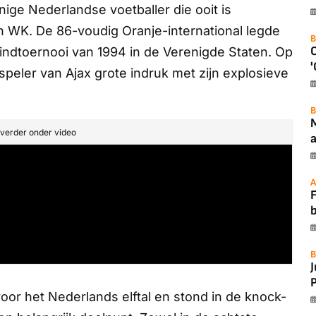
nige Nederlandse voetballer die ooit is
n WK. De 86-voudig Oranje-international legde
B
 eindtoernooi van 1994 in de Verenigde Staten. Op
'
peler van Ajax grote indruk met zijn explosieve
B
t verder onder video
a
A
F
B
P
oor het Nederlands elftal en stond in de knock-