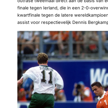
outfase tweemaal direct aan de basis van ee
finale tegen Ierland, die in een 2-0-overwin
kwartfinale tegen de latere wereldkampioen 
assist voor respectievelijk Dennis Bergkam