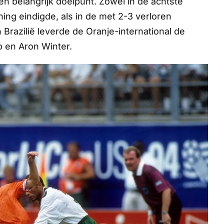
n belangrijk doelpunt. Zowel in de achtste
ning eindigde, als in de met 2-3 verloren
Brazilië leverde de Oranje-international de
p en Aron Winter.