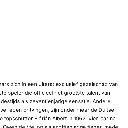
ars zich in een uiterst exclusief gezelschap van
te speler die officieel het grootste talent van
stijds als zeventienjarige sensatie. Andere
verleden ontvingen, zijn onder meer de Duitser
opschutter Flórián Albert in 1962. Vier jaar na
 Owen de titel op als achttienjarige tiener, mede