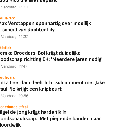
God Rico die alles bepaalt'
Vandaag, 14:01
oulevard
Max Verstappen openhartig over moeilijk
fscheid van dochter Lily
Vandaag, 12:32
tletiek
emke Broeders-Bol krijgt duidelijke
boodschap richting EK: 'Meerdere jaren nodig'
Vandaag, 11:47
oulevard
Jutta Leerdam deelt hilarisch moment met Jake
aul: 'Je krijgt een knipbeurt'
Vandaag, 10:56
ederlands elftal
igel de Jong krijgt harde tik in
bondscoachsoap: 'Met piepende banden naar
Noordwijk'