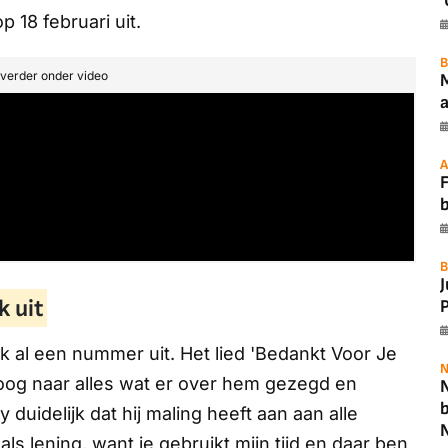
'
p 18 februari uit.
B
t verder onder video
a
A
F
B
 uit
P
k al een nummer uit. Het lied 'Bedankt Voor Je
N
oog naar alles wat er over hem gezegd en
N
uidelijk dat hij maling heeft aan aan alle
 als lening, want je gebruikt mijn tijd en daar ben