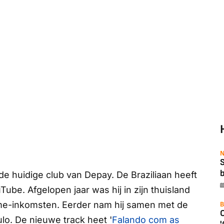
N
b
 de huidige club van Depay. De Braziliaan heeft
uTube
. Afgelopen jaar was hij in zijn thuisland
me-inkomsten. Eerder nam hij samen met de
B
lo. De nieuwe track heet '
Falando com as