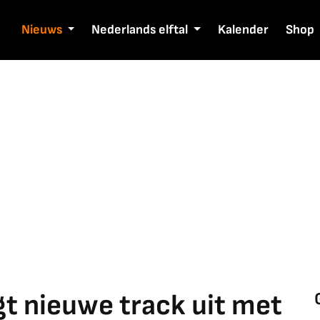
Nieuws
Nederlands elftal
Kalender
Shop
t nieuwe track uit met