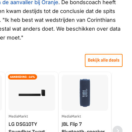
de aanvaller bij Oranje
. De bondscoach heeft
 kwam destijds tot de conclusie dat de spits
. "Ik heb best wat wedstrijden van Corinthians
eestal wat anders doet. We beschikken over data
ter moet."
Bekijk alle deals
AANBIEDING -14%
MediaMarkt
MediaMarkt
EP.nl
LG DSG10TY
JBL Flip 7
LG OL
Soundbar Zwart
Bluetooth-speaker
4K TV (