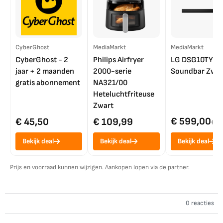
CyberGhost
MediaMarkt
MediaMarkt
CyberGhost - 2
Philips Airfryer
LG DSG10TY
jaar + 2 maanden
2000-serie
Soundbar Zwar
gratis abonnement
NA321/00
Heteluchtfriteuse
Zwart
€ 599,00
€ 45,50
€ 109,99
€ 7
Bekijk deal
Bekijk deal
Bekijk deal
Prijs en voorraad kunnen wijzigen. Aankopen lopen via de partner.
0 reacties