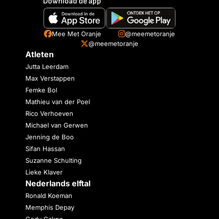
Download de app
Mee Met Oranje
@meemetoranje
@meemetoranje
Atleten
Jutta Leerdam
Max Verstappen
Femke Bol
Mathieu van der Poel
Rico Verhoeven
Michael van Gerwen
Jenning de Boo
Sifan Hassan
Suzanne Schulting
Lieke Klaver
Nederlands elftal
Ronald Koeman
Memphis Depay
Cody Gakpo