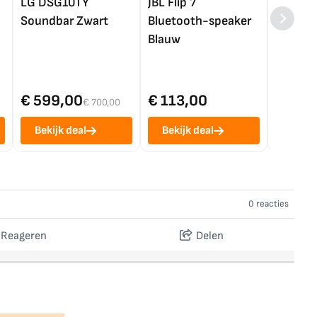
LG DSG10TY
JBL Flip 7
LG OL
Soundbar Zwart
Bluetooth-speaker
4K TV (
Blauw
€ 599,00
€ 113,00
€ 1.0
€ 700,00
Bekijk deal
Bekijk deal
Bekij
0 reacties
Reageren
Delen