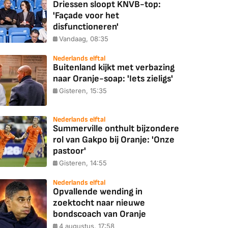
Driessen sloopt KNVB-top:
'Façade voor het
disfunctioneren'
Vandaag, 08:35
Nederlands elftal
Buitenland kijkt met verbazing
naar Oranje-soap: 'Iets zieligs'
Gisteren, 15:35
Nederlands elftal
Summerville onthult bijzondere
rol van Gakpo bij Oranje: 'Onze
pastoor'
Gisteren, 14:55
Nederlands elftal
Opvallende wending in
zoektocht naar nieuwe
bondscoach van Oranje
4 augustus, 17:58