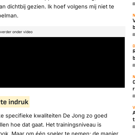
n dichtbij gezien. Ik hoef volgens mij niet te
oelman.
N
b
t verder onder video
D
b
N
r
ote indruk
V
A
e specifieke kwaliteiten De Jong zo goed
t
llen hoe dat gaat. Het trainingsniveau is
 ook. Maar om één speler te nemen: de manier