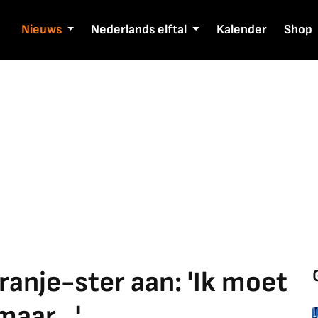
Nieuws
Nederlands elftal
Kalender
Shop
Oranje-ster aan: 'Ik moet
aar...'