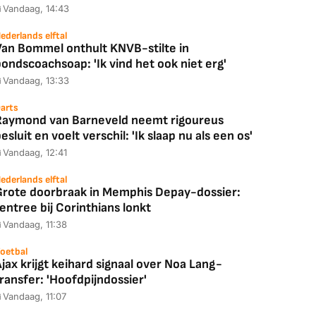
Vandaag, 14:43
ederlands elftal
Van Bommel onthult KNVB-stilte in
ondscoachsoap: 'Ik vind het ook niet erg'
Vandaag, 13:33
arts
Raymond van Barneveld neemt rigoureus
esluit en voelt verschil: 'Ik slaap nu als een os'
Vandaag, 12:41
ederlands elftal
Grote doorbraak in Memphis Depay-dossier:
entree bij Corinthians lonkt
Vandaag, 11:38
oetbal
jax krijgt keihard signaal over Noa Lang-
ransfer: 'Hoofdpijndossier'
Vandaag, 11:07