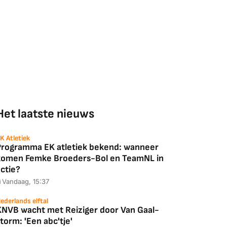
Het laatste nieuws
K Atletiek
Programma EK atletiek bekend: wanneer
komen Femke Broeders-Bol en TeamNL in
ctie?
Vandaag, 15:37
ederlands elftal
KNVB wacht met Reiziger door Van Gaal-
torm: 'Een abc'tje'