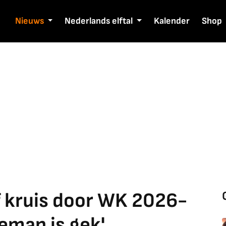
Nieuws
Nederlands elftal
Kalender
Shop
f kruis door WK 2026-
eman is gek'