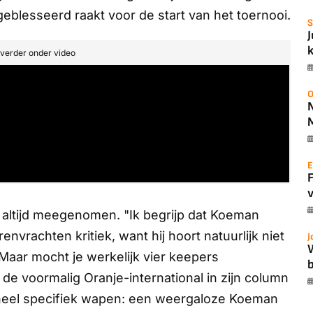
blesseerd raakt voor de start van het toernooi.
S
t verder onder video
O
E
v
altijd meegenomen. "Ik begrijp dat Koeman
renvrachten kritiek, want hij hoort natuurlijk niet
J
Maar mocht je werkelijk vier keepers
b
de voormalig Oranje-international in zijn column
 heel specifiek wapen: een weergaloze Koeman