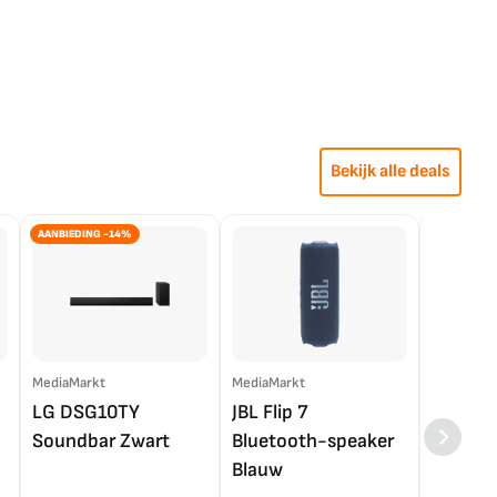
Bekijk alle deals
AANBIEDING -14%
MediaMarkt
MediaMarkt
EP.nl
LG DSG10TY
JBL Flip 7
LG OL
Soundbar Zwart
Bluetooth-speaker
4K TV (
Blauw